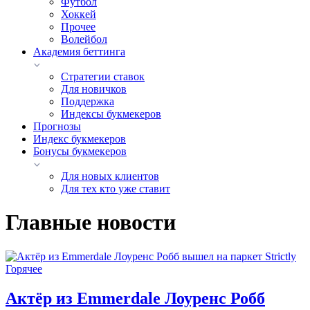
Футбол
Хоккей
Прочее
Волейбол
Академия беттинга
Стратегии ставок
Для новичков
Поддержка
Индексы букмекеров
Прогнозы
Индекс букмекеров
Бонусы букмекеров
Для новых клиентов
Для тех кто уже ставит
Главные новости
Горячее
Актёр из Emmerdale Лоуренс Робб