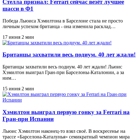
Стелла признал: Ferrari сейчас везёт лучшее
шасси в Ф1
Победа Льюиса Хэмилтона в Барселоне стала не просто
личным успехом британца - она изменила расклад…
17 июня
2 мин
Британцы захватили весь подиум. 40 лет ждали!
Британцы захватили весь подиум. 40 лет ждали! Льюис
Хэмилтон выиграл Гран-при Барселоны-Каталонии, а за
ним…
15 июня
2 мин
Хэмилтон выиграл первую гонку за Ferrari на
Гран-при Испании
Льюис Хэмилтон наконец-то взял своё. В воскресенье на
трассе «Барселона-Каталунья» семикратный чемпион мира