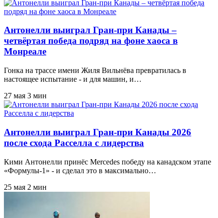
Антонелли выиграл Гран-при Канады –
четвёртая победа подряд на фоне хаоса в
Монреале
Гонка на трассе имени Жиля Вильнёва превратилась в
настоящее испытание - и для машин, и…
27 мая
3 мин
Антонелли выиграл Гран-при Канады 2026
после схода Расселла с лидерства
Кими Антонелли принёс Mercedes победу на канадском этапе
«Формулы-1» - и сделал это в максимально…
25 мая
2 мин