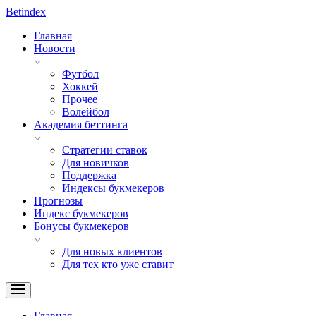
Bet
index
Главная
Новости
Футбол
Хоккей
Прочее
Волейбол
Академия беттинга
Стратегии ставок
Для новичков
Поддержка
Индексы букмекеров
Прогнозы
Индекс букмекеров
Бонусы букмекеров
Для новых клиентов
Для тех кто уже ставит
Главная