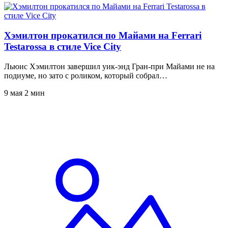
Хэмилтон прокатился по Майами на Ferrari
Testarossa в стиле Vice City
Льюис Хэмилтон завершил уик-энд Гран-при Майами не на
подиуме, но зато с роликом, который собрал…
9 мая
2 мин