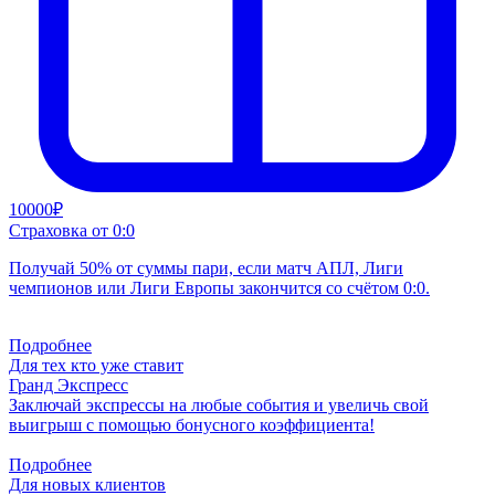
10000₽
Страховка от 0:0
Получай 50% от суммы пари, если матч АПЛ, Лиги
чемпионов или Лиги Европы закончится со счётом 0:0.
Подробнее
Для тех кто уже ставит
Гранд Экспресс
Заключай экспрессы на любые события и увеличь свой
выигрыш с помощью бонусного коэффициента!
Подробнее
Для новых клиентов