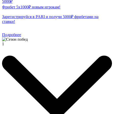
5000₽
Фрибет 5х1000₽ новым игрокам!
Зарегистрируйся в PARI и получи 5000₽ фрибетами на
ставки!
Подробнее
1