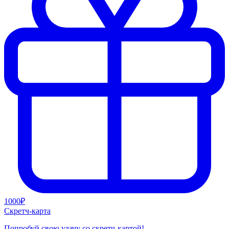
1000₽
Скретч-карта
Попробуй свою удачу со скретч-картой!