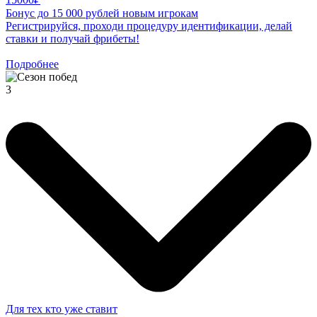
Бонус до 15 000 рублей новым игрокам
Регистрируйся, проходи процедуру идентификации, делай
ставки и получай фрибеты!
Подробнее
3
Для тех кто уже ставит