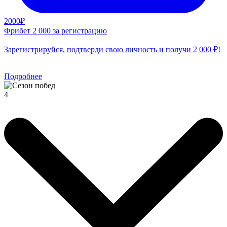
2000₽
Фрибет 2 000 за регистрацию
Зарегистрируйся, подтверди свою личность и получи 2 000 ₽!
Подробнее
4