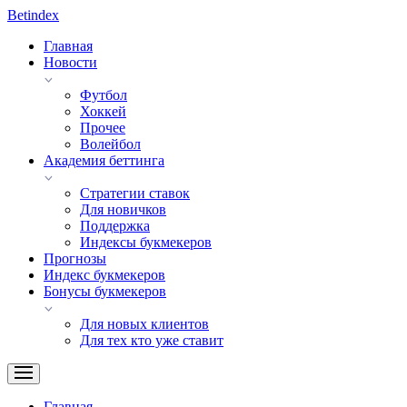
Bet
index
Главная
Новости
Футбол
Хоккей
Прочее
Волейбол
Академия беттинга
Стратегии ставок
Для новичков
Поддержка
Индексы букмекеров
Прогнозы
Индекс букмекеров
Бонусы букмекеров
Для новых клиентов
Для тех кто уже ставит
Главная