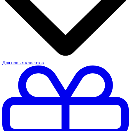
Для новых клиентов