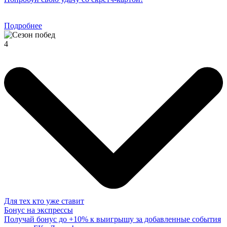
Подробнее
4
Для тех кто уже ставит
Бонус на экспрессы
Получай бонус до +10% к выигрышу за добавленные события