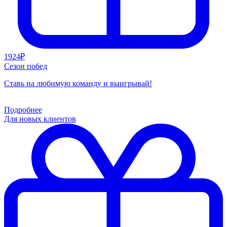
1924₽
Сезон побед
Ставь на любимую команду и выигрывай!
Подробнее
Для новых клиентов