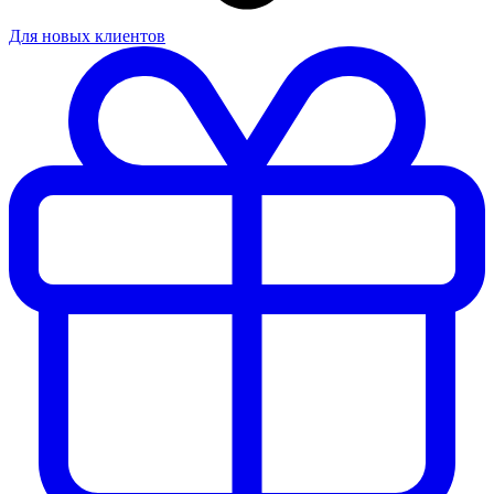
Для новых клиентов