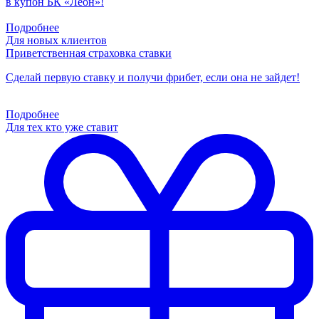
в купон БК «Леон»!
Подробнее
Для новых клиентов
Приветственная страховка ставки
Сделай первую ставку и получи фрибет, если она не зайдет!
Подробнее
Для тех кто уже ставит