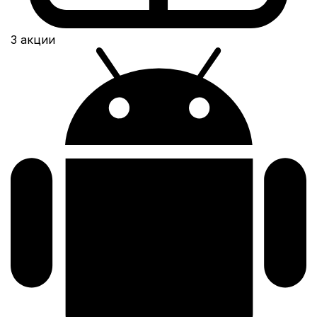
3 акции