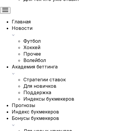
Главная
Новости
Футбол
Хоккей
Прочее
Волейбол
Академия беттинга
Стратегии ставок
Для новичков
Поддержка
Индексы букмекеров
Прогнозы
Индекс букмекеров
Бонусы букмекеров