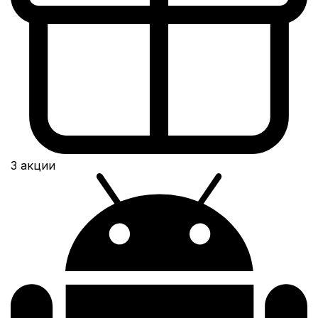
3 акции