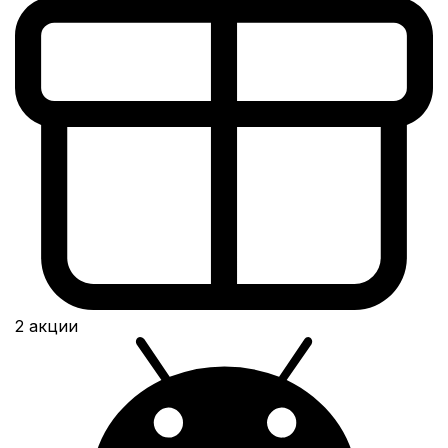
2 акции