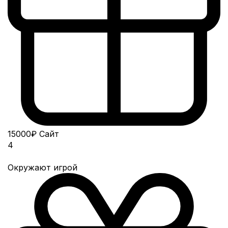
15000₽
Сайт
4
Окружают игрой