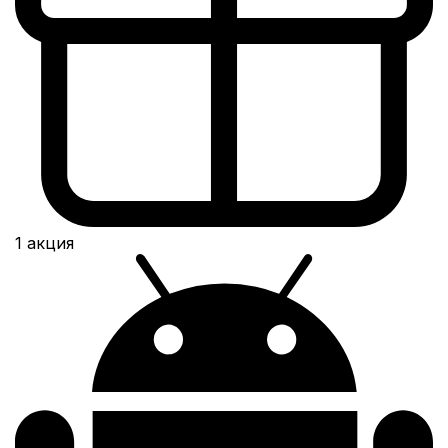
1 акция