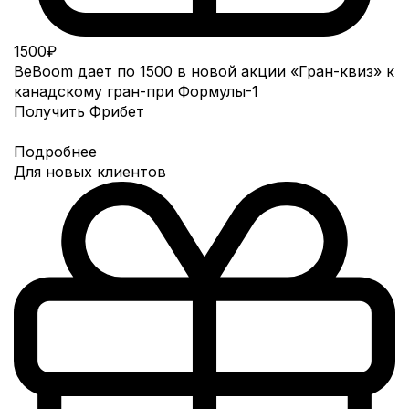
1500₽
BeBoom дает по 1500 в новой акции «Гран-квиз» к
канадскому гран-при Формулы-1
Получить Фрибет
Подробнее
Для новых клиентов