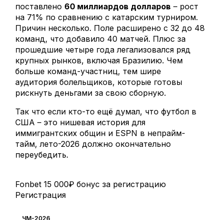
поставлено
60 миллиардов долларов
– рост
на 71% по сравнению с катарским турниром.
Причин несколько. Поле расширено с 32 до 48
команд, что добавило 40 матчей. Плюс за
прошедшие четыре года легализовался ряд
крупных рынков, включая Бразилию. Чем
больше команд-участниц, тем шире
аудитория болельщиков, которые готовы
рискнуть деньгами за свою сборную.
Так что если кто-то ещё думал, что футбол в
США – это нишевая история для
иммигрантских общин и ESPN в непрайм-
тайм, лето-2026 должно окончательно
переубедить.
Fonbet
15 000₽ бонус за регистрацию
Регистрация
ЧМ-2026