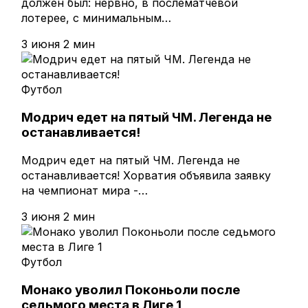
должен был: нервно, в послематчевой
лотерее, с минимальным…
3 июня
2 мин
Футбол
Модрич едет на пятый ЧМ. Легенда не
останавливается!
Модрич едет на пятый ЧМ. Легенда не
останавливается! Хорватия объявила заявку
на чемпионат мира -…
3 июня
2 мин
Футбол
Монако уволил Поконьоли после
седьмого места в Лиге 1