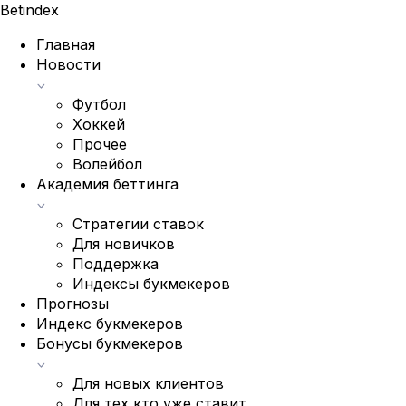
Bet
index
Главная
Новости
Футбол
Хоккей
Прочее
Волейбол
Академия беттинга
Стратегии ставок
Для новичков
Поддержка
Индексы букмекеров
Прогнозы
Индекс букмекеров
Бонусы букмекеров
Для новых клиентов
Для тех кто уже ставит