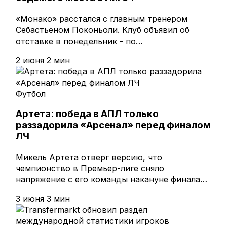
«Монако» расстался с главным тренером
Себастьеном Поконьоли. Клуб объявил об
отставке в понедельник - по…
2 июня
2 мин
Футбол
Артета: победа в АПЛ только
раззадорила «Арсенал» перед финалом
ЛЧ
Микель Артета отверг версию, что
чемпионство в Премьер-лиге сняло
напряжение с его команды накануне финала…
3 июня
3 мин