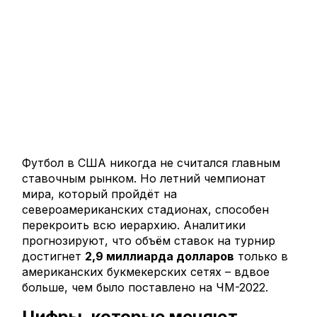
Футбол в США никогда не считался главным
ставочным рынком. Но летний чемпионат
мира, который пройдёт на
североамериканских стадионах, способен
перекроить всю иерархию. Аналитики
прогнозируют, что объём ставок на турнир
достигнет
2,9 миллиарда долларов
только в
американских букмекерских сетях – вдвое
больше, чем было поставлено на ЧМ-2022.
Цифры, которые меняют