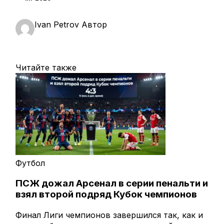
Ivan Petrov
Автор
Читайте также
Футбол
ПСЖ дожал Арсенал в серии пенальти и
взял второй подряд Кубок чемпионов
Финал Лиги чемпионов завершился так, как и