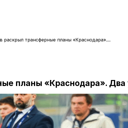
в раскрыл трансферные планы «Краснодара»....
ые планы «Краснодара». Два 