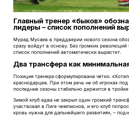
Главный тренер «быков» обозна
лидеры – список пополнений вы
Мурад Мусаев в преддверии нового сезона обоз
сразу войдут в основу. Без громких революций 
список пополнений автоматически вырастет.
Два трансфера как минимальна
Позиция тренера сформулирована чётко. «Хотело
краснодарцев. При этом речь не об игроках под
последние сезоны стабильно держится в тройке
Зимой клуб едва не закрыл один громкий транс
участвовал в Лиге чемпионов, и его клуб попро
кровь нужна для дальнейшего развития», – подч