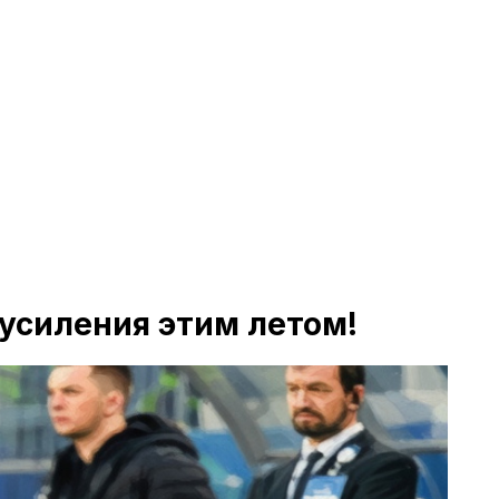
усиления этим летом!