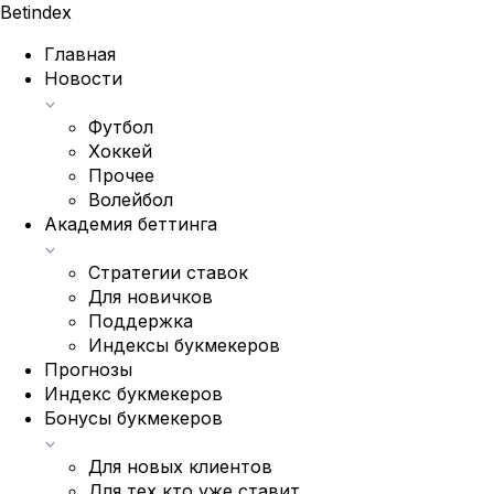
Bet
index
Главная
Новости
Футбол
Хоккей
Прочее
Волейбол
Академия беттинга
Стратегии ставок
Для новичков
Поддержка
Индексы букмекеров
Прогнозы
Индекс букмекеров
Бонусы букмекеров
Для новых клиентов
Для тех кто уже ставит