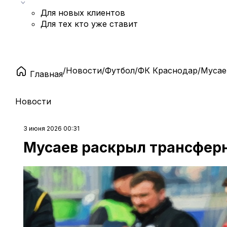
Для новых клиентов
Для тех кто уже ставит
/
Новости
/
Футбол
/
ФК Краснодар
/
Мусае
Главная
Новости
3 июня 2026 00:31
Мусаев раскрыл трансферн