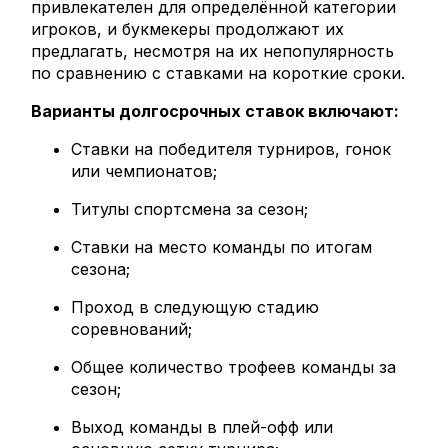
привлекателен для определённой категории
игроков, и букмекеры продолжают их
предлагать, несмотря на их непопулярность
по сравнению с ставками на короткие сроки.
Варианты долгосрочных ставок включают:
Ставки на победителя турниров, гонок
или чемпионатов;
Титулы спортсмена за сезон;
Ставки на место команды по итогам
сезона;
Проход в следующую стадию
соревнований;
Общее количество трофеев команды за
сезон;
Выход команды в плей-офф или