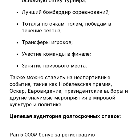
основную сетку турнира;
Лучший бомбардир соревнований;
Тоталы по очкам, голам, победам в
течение сезона;
Трансферы игроков;
Участие команды в финале;
Занятие призового места.
Также можно ставить на неспортивные
события, такие как Нобелевская премия,
Оскар, Евровидение, президентские выборы и
другие значимые мероприятия в мировой
культуре и политике.
Целевая аудитория долгосрочных ставок:
Pari
5 000₽ бонус за регистрацию