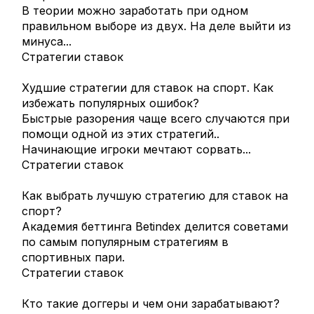
В теории можно заработать при одном
правильном выборе из двух. На деле выйти из
минуса...
Стратегии ставок
Худшие стратегии для ставок на спорт. Как
избежать популярных ошибок?
Быстрые разорения чаще всего случаются при
помощи одной из этих стратегий..
Начинающие игроки мечтают сорвать...
Стратегии ставок
Как выбрать лучшую стратегию для ставок на
спорт?
Академия беттинга Betindex делится советами
по самым популярным стратегиям в
спортивных пари.
Стратегии ставок
Кто такие доггеры и чем они зарабатывают?