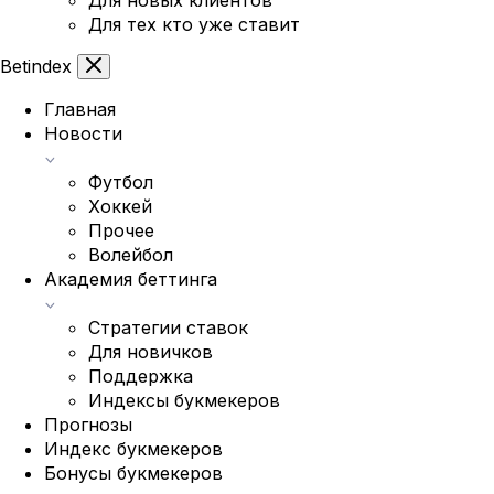
Для новых клиентов
Для тех кто уже ставит
Bet
index
Главная
Новости
Футбол
Хоккей
Прочее
Волейбол
Академия беттинга
Стратегии ставок
Для новичков
Поддержка
Индексы букмекеров
Прогнозы
Индекс букмекеров
Бонусы букмекеров