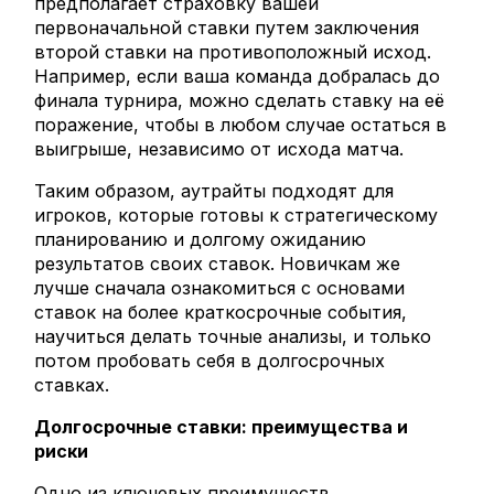
предполагает страховку вашей
первоначальной ставки путем заключения
второй ставки на противоположный исход.
Например, если ваша команда добралась до
финала турнира, можно сделать ставку на её
поражение, чтобы в любом случае остаться в
выигрыше, независимо от исхода матча.
Таким образом, аутрайты подходят для
игроков, которые готовы к стратегическому
планированию и долгому ожиданию
результатов своих ставок. Новичкам же
лучше сначала ознакомиться с основами
ставок на более краткосрочные события,
научиться делать точные анализы, и только
потом пробовать себя в долгосрочных
ставках.
Долгосрочные ставки: преимущества и
риски
Одно из ключевых преимуществ