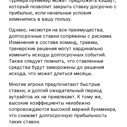
турнира букмекер может предложить кэшаут,
который позволит закрыть ставку досрочно с
прибылью, если начальные условия
изменились в вашу пользу.
Однако, несмотря на все преимущества,
долгосрочные ставки сопряжены с рисками.
Изменения в составе команд, травмы,
тренерские решения могут кардинально
изменить исходы долгосрочных событий.
Также следует помнить, что ставленные
средства будут заморожены до решения
исхода, что может длиться месяцы.
Многие игроки предпочитают быстрые
ставки, и долгий ожидательный период
аутрайтов их не привлекает. К тому же,
высокие коэффициенты неизбежно
сопровождаются высокой маржей букмекера,
что снижает долгосрочную прибыльность
таких ставок.