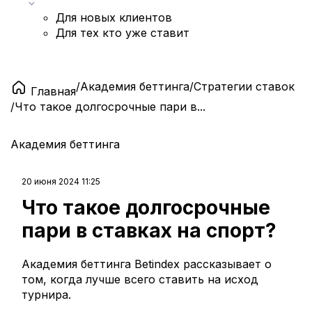
Для новых клиентов
Для тех кто уже ставит
/
Академия беттинга
/
Стратегии ставок
Главная
/
Что такое долгосрочные пари в...
Академия беттинга
20 июня 2024 11:25
Что такое долгосрочные
пари в ставках на спорт?
Академия беттинга Betindex рассказывает о
том, когда лучше всего ставить на исход
турнира.