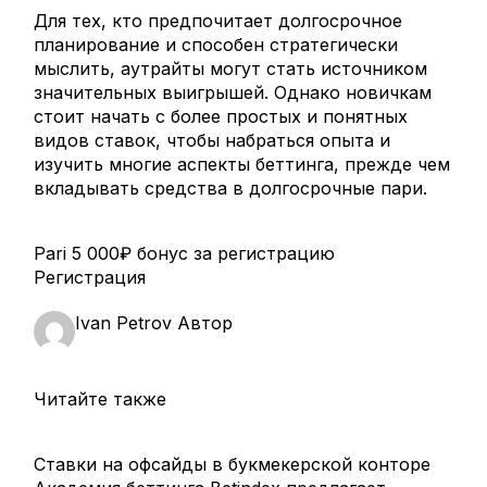
Для тех, кто предпочитает долгосрочное
планирование и способен стратегически
мыслить, аутрайты могут стать источником
значительных выигрышей. Однако новичкам
стоит начать с более простых и понятных
видов ставок, чтобы набраться опыта и
изучить многие аспекты беттинга, прежде чем
вкладывать средства в долгосрочные пари.
Pari
5 000₽ бонус за регистрацию
Регистрация
Ivan Petrov
Автор
Читайте также
Ставки на офсайды в букмекерской конторе