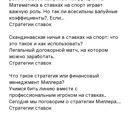
Математика в ставках на спорт играет
важную роль. Но так ли всесильны валуйные
коэффициенты?. Если...
Стратегии ставок
Скандинавская ничья в ставках на спорт: что
это такое и как использовать?
Легальный договорной матч, на котором
можно заработать.
Стратегии ставок
Что такое стратегия или финансовый
менеджмент Миллера?
Учимся бить линию вместе с
профессиональным игроком на ставках..
Сегодня мы поговорим о стратегии Миллера....
Стратегии ставок