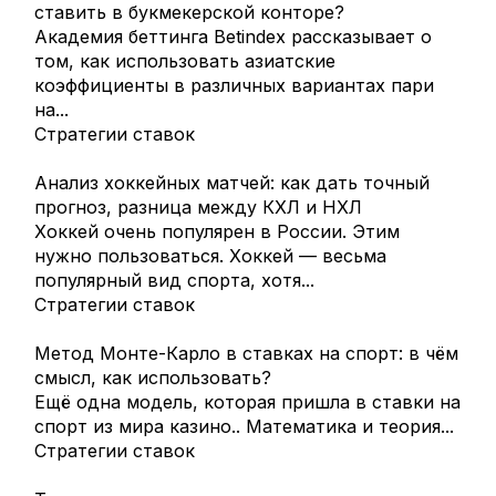
ставить в букмекерской конторе?
Академия беттинга Betindex рассказывает о
том, как использовать азиатские
коэффициенты в различных вариантах пари
на...
Стратегии ставок
Анализ хоккейных матчей: как дать точный
прогноз, разница между КХЛ и НХЛ
Хоккей очень популярен в России. Этим
нужно пользоваться. Хоккей — весьма
популярный вид спорта, хотя...
Стратегии ставок
Метод Монте-Карло в ставках на спорт: в чём
смысл, как использовать?
Ещё одна модель, которая пришла в ставки на
спорт из мира казино.. Математика и теория...
Стратегии ставок