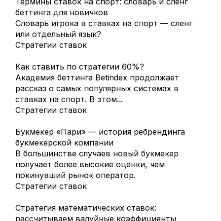
Термины ставок на спорт: словарь и сленг
беттинга для новичков
Словарь игрока в ставках на спорт — сленг
или отдельный язык?
Стратегии ставок
Как ставить по стратегии 60%?
Академия беттинга Betindex продолжает
рассказ о самых популярных системах в
ставках на спорт. В этом...
Стратегии ставок
Букмекер «Пари» — история ребрендинга
букмекерской компании
В большинстве случаев новый букмекер
получает более высокие оценки, чем
покинувший рынок оператор.
Стратегии ставок
Стратегия математических ставок:
рассчитываем валуйные коэффициенты