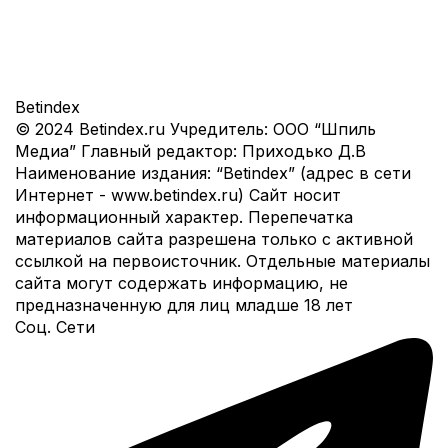
Bet
index
© 2024 Betindex.ru
Учредитель:
ООО “Шпиль
Медиа”
Главный редактор:
Приходько Д.В
Наименование издания:
“Betindex” (адрес в сети
Интернет - www.betindex.ru) Сайт носит
информационный характер. Перепечатка
материалов сайта разрешена только с активной
ссылкой на первоисточник. Отдельные материалы
сайта могут содержать информацию, не
предназначенную для лиц младше 18 лет
Соц. Сети