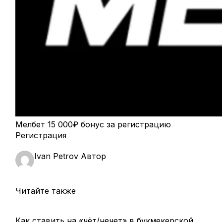
Мелбет
15 000₽ бонус за регистрацию
Регистрация
Ivan Petrov
Автор
Читайте также
Как ставить на «чёт/нечет» в букмекерской