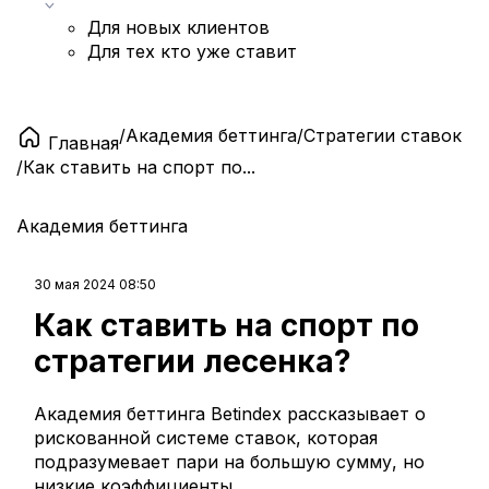
Для новых клиентов
Для тех кто уже ставит
/
Академия беттинга
/
Стратегии ставок
Главная
/
Как ставить на спорт по...
Академия беттинга
30 мая 2024 08:50
Как ставить на спорт по
стратегии лесенка?
Академия беттинга Betindex рассказывает о
рискованной системе ставок, которая
подразумевает пари на большую сумму, но
низкие коэффициенты.