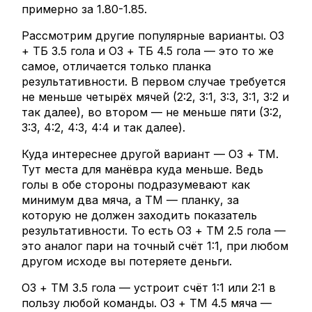
примерно за 1.80-1.85.
Рассмотрим другие популярные варианты. ОЗ
+ ТБ 3.5 гола и ОЗ + ТБ 4.5 гола — это то же
самое, отличается только планка
результативности. В первом случае требуется
не меньше четырёх мячей (2:2, 3:1, 3:3, 3:1, 3:2 и
так далее), во втором — не меньше пяти (3:2,
3:3, 4:2, 4:3, 4:4 и так далее).
Куда интереснее другой вариант — ОЗ + ТМ.
Тут места для манёвра куда меньше. Ведь
голы в обе стороны подразумевают как
минимум два мяча, а ТМ — планку, за
которую не должен заходить показатель
результативности. То есть ОЗ + ТМ 2.5 гола —
это аналог пари на точный счёт 1:1, при любом
другом исходе вы потеряете деньги.
ОЗ + ТМ 3.5 гола — устроит счёт 1:1 или 2:1 в
пользу любой команды. ОЗ + ТМ 4.5 мяча —