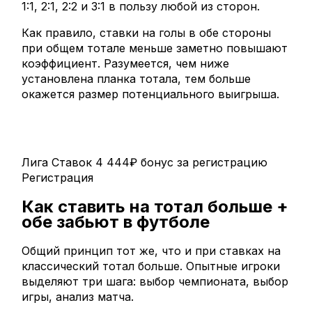
1:1, 2:1, 2:2 и 3:1 в пользу любой из сторон.
Как правило, ставки на голы в обе стороны
при общем тотале меньше заметно повышают
коэффициент. Разумеется, чем ниже
установлена планка тотала, тем больше
окажется размер потенциального выигрыша.
Лига Ставок
4 444₽ бонус за регистрацию
Регистрация
Как ставить на тотал больше +
обе забьют в футболе
Общий принцип тот же, что и при ставках на
классический тотал больше. Опытные игроки
выделяют три шага: выбор чемпионата, выбор
игры, анализ матча.