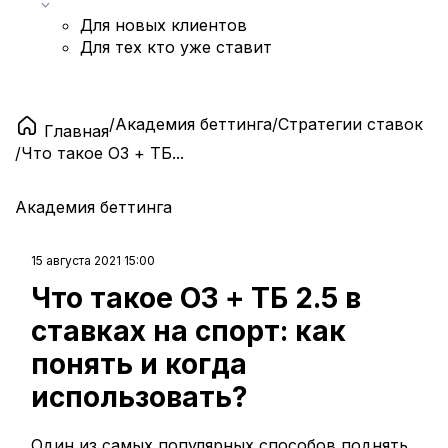
Для новых клиентов
Для тех кто уже ставит
/
Академия беттинга
/
Стратегии ставок
Главная
/
Что такое ОЗ + ТБ...
Академия беттинга
15 августа 2021 15:00
Что такое ОЗ + ТБ 2.5 в
ставках на спорт: как
понять и когда
использовать?
Один из самых популярных способов поднять