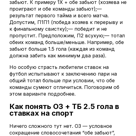
забьют. К примеру 1Х + обе забьют (хозяева не
проиграют и обе команды забьют);—
результат первого тайма и всего матча.
Допустим, П1П1 (победа хозяев к перерыву и
к финальному свистку);— победит и не
пропустит. Предположим, П2 всухую;— тотал
обеих команд больше/меньше. Например, обе
забьют больше 1.5 гола (каждая из команд
должна забить как минимум два раза).
Но особую страсть любители ставок на
футбол испытывают к заключению пари на
общий тотал больше при условии, что обе
команды сумеют отличиться. Поговорим об
этом варианте подробнее.
Как понять ОЗ + ТБ 2.5 гола в
ставках на спорт
Ничего сложного тут нет. ОЗ — условное
сокращение словосочетания “обе забьют”,