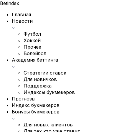
Bet
index
Главная
Новости
Футбол
Хоккей
Прочее
Волейбол
Академия беттинга
Стратегии ставок
Для новичков
Поддержка
Индексы букмекеров
Прогнозы
Индекс букмекеров
Бонусы букмекеров
Для новых клиентов
Для тех кто уже ставит