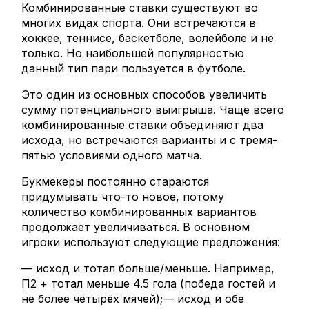
Комбинированные ставки существуют во
многих видах спорта. Они встречаются в
хоккее, теннисе, баскетболе, волейболе и не
только. Но наибольшей популярностью
данный тип пари пользуется в футболе.
Это один из основных способов увеличить
сумму потенциального выигрыша. Чаще всего
комбинированные ставки объединяют два
исхода, но встречаются варианты и с тремя-
пятью условиями одного матча.
Букмекеры постоянно стараются
придумывать что-то новое, потому
количество комбинированных вариантов
продолжает увеличиваться. В основном
игроки используют следующие предложения:
— исход и тотал больше/меньше. Например,
П2 + тотал меньше 4.5 гола (победа гостей и
не более четырёх мячей);— исход и обе