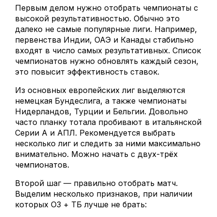
Первым делом нужно отобрать чемпионаты с
высокой результативностью. Обычно это
далеко не самые популярные лиги. Например,
первенства Индии, ОАЭ и Канады стабильно
входят в число самых результативных. Список
чемпионатов нужно обновлять каждый сезон,
это повысит эффективность ставок.
Из основных европейских лиг выделяются
немецкая Бундеслига, а также чемпионаты
Нидерландов, Турции и Бельгии. Довольно
часто планку тотала пробивают в итальянской
Серии А и АПЛ. Рекомендуется выбрать
несколько лиг и следить за ними максимально
внимательно. Можно начать с двух-трёх
чемпионатов.
Второй шаг — правильно отобрать матч.
Выделим несколько признаков, при наличии
которых ОЗ + ТБ лучше не брать: