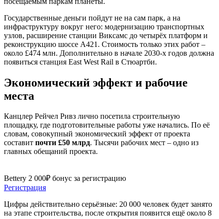
посещаемым паркам планеты.
Государственные деньги пойдут не на сам парк, а на
инфраструктуру вокруг него: модернизацию транспортных
узлов, расширение станции Виксамс до четырёх платформ и
реконструкцию шоссе A421. Стоимость только этих работ –
около £474 млн. Дополнительно в начале 2030-х годов должна
появиться станция East West Rail в Стюартби.
Экономический эффект и рабочие
места
Канцлер Рейчел Ривз лично посетила строительную
площадку, где подготовительные работы уже начались. По её
словам, совокупный экономический эффект от проекта
составит
почти £50 млрд
. Тысячи рабочих мест – одно из
главных обещаний проекта.
Bettery
2 000₽ бонус за регистрацию
Регистрация
Цифры действительно серьёзные: 20 000 человек будет занято
на этапе строительства, после открытия появится ещё около 8