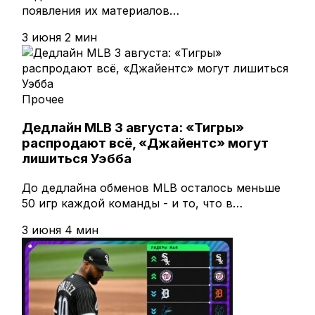
появления их материалов…
3 июня
2 мин
Прочее
Дедлайн MLB 3 августа: «Тигры»
распродают всё, «Джайентс» могут
лишиться Уэбба
До дедлайна обменов MLB осталось меньше
50 игр каждой команды - и то, что в…
3 июня
4 мин