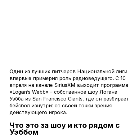
Один из лучших питчеров Национальной лиги
впервые примерил роль радиоведущего. С 10
апреля на канале SiriusXM выходит программа
«Logan’s Webb» – собственное шоу Логана
Уэбба из San Francisco Giants, где он разбирает
бейсбол изнутри: со своей точки зрения
действующего игрока.
Что это за шоу и кто рядом с
Уэббом