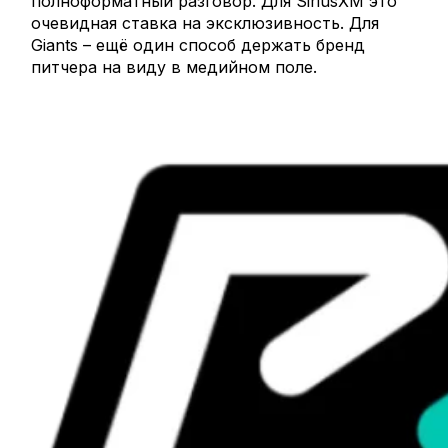
полноформатный разговор. Для SiriusXM это
очевидная ставка на эксклюзивность. Для
Giants – ещё один способ держать бренд
питчера на виду в медийном поле.