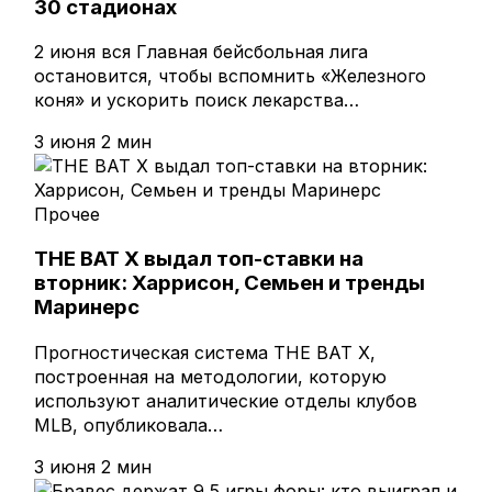
30 стадионах
2 июня вся Главная бейсбольная лига
остановится, чтобы вспомнить «Железного
коня» и ускорить поиск лекарства…
3 июня
2 мин
Прочее
THE BAT X выдал топ-ставки на
вторник: Харрисон, Семьен и тренды
Маринерс
Прогностическая система THE BAT X,
построенная на методологии, которую
используют аналитические отделы клубов
MLB, опубликовала…
3 июня
2 мин