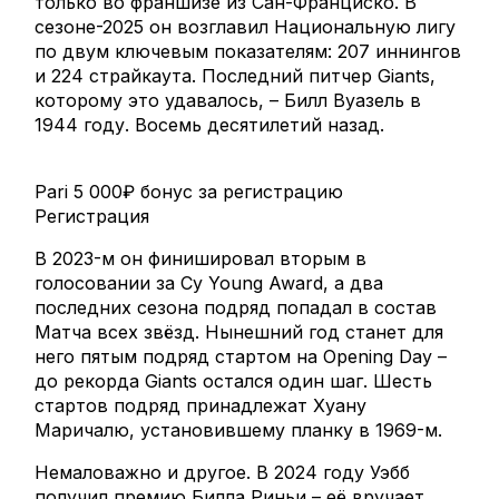
только во франшизе из Сан-Франциско. В
сезоне-2025 он возглавил Национальную лигу
по двум ключевым показателям: 207 иннингов
и 224 страйкаута. Последний питчер Giants,
которому это удавалось, – Билл Вуазель в
1944 году. Восемь десятилетий назад.
Pari
5 000₽ бонус за регистрацию
Регистрация
В 2023-м он финишировал вторым в
голосовании за Cy Young Award, а два
последних сезона подряд попадал в состав
Матча всех звёзд. Нынешний год станет для
него пятым подряд стартом на Opening Day –
до рекорда Giants остался один шаг. Шесть
стартов подряд принадлежат Хуану
Маричалю, установившему планку в 1969-м.
Немаловажно и другое. В 2024 году Уэбб
получил премию Билла Риньи – её вручает