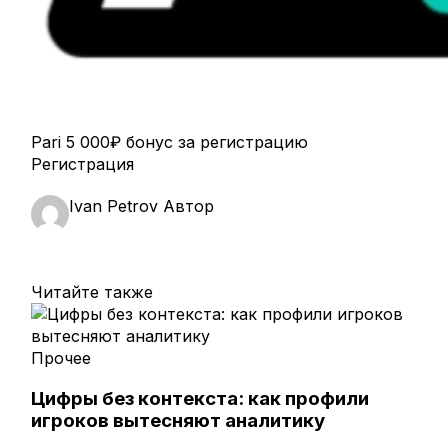
Pari
5 000₽ бонус за регистрацию
Регистрация
Ivan Petrov
Автор
Читайте также
Прочее
Цифры без контекста: как профили
игроков вытесняют аналитику