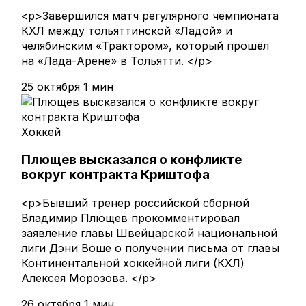
<p>Завершился матч регулярного чемпионата
КХЛ между тольяттинской «Ладой» и
челябинским «Трактором», который прошёл
на «Лада-Арене» в Тольятти. </p>
25 октября
1 мин
Хоккей
Плющев высказался о конфликте
вокруг контракта Криштофа
<p>Бывший тренер российской сборной
Владимир Плющев прокомментировал
заявление главы Швейцарской национальной
лиги Дэни Воше о получении письма от главы
Континентальной хоккейной лиги (КХЛ)
Алексея Морозова. </p>
26 октября
1 мин