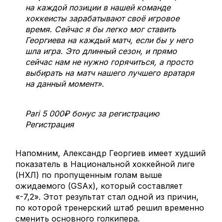
на каждой позиции в нашей команде
хоккеисты зарабатывают своё игровое
время. Сейчас я бы легко мог ставить
Георгиева на каждый матч, если бы у него
шла игра. Это длинный сезон, и прямо
сейчас нам не нужно горячиться, а просто
выбирать на матч нашего лучшего вратаря
на данный момент».
Pari
5 000₽ бонус за регистрацию
Регистрация
Напомним, Александр Георгиев имеет худший
показатель в Национальной хоккейной лиге
(НХЛ) по пропущенным голам выше
ожидаемого (GSAx), который составляет
«-7,2». Этот результат стал одной из причин,
по которой тренерский штаб решил временно
сменить основного голкипера.