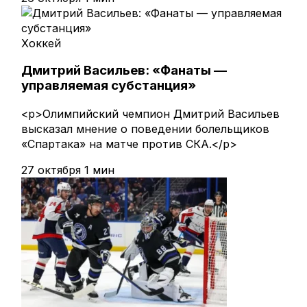
Хоккей
Дмитрий Васильев: «Фанаты —
управляемая субстанция»
<p>Олимпийский чемпион Дмитрий Васильев
высказал мнение о поведении болельщиков
«Спартака» на матче против СКА.</p>
27 октября
1 мин