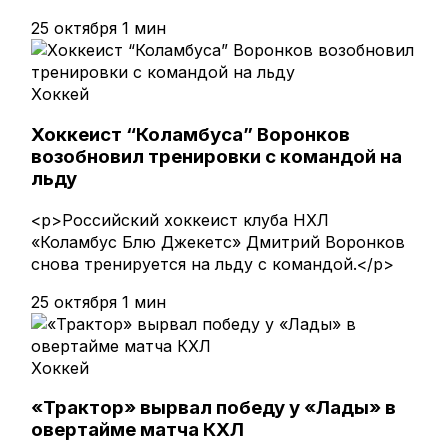
25 октября
1 мин
Хоккей
Хоккеист “Коламбуса” Воронков
возобновил тренировки с командой на
льду
<p>Российский хоккеист клуба НХЛ
«Коламбус Блю Джекетс» Дмитрий Воронков
снова тренируется на льду с командой.</p>
25 октября
1 мин
Хоккей
«Трактор» вырвал победу у «Лады» в
овертайме матча КХЛ