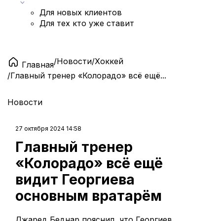
Для новых клиентов
Для тех кто уже ставит
/
Новости
/
Хоккей
Главная
/
Главный тренер «Колорадо» всё ещё...
Новости
27 октября 2024 14:58
Главный тренер
«Колорадо» всё ещё
видит Георгиева
основным вратарём
Джаред Беднар пояснил, что Георгиев