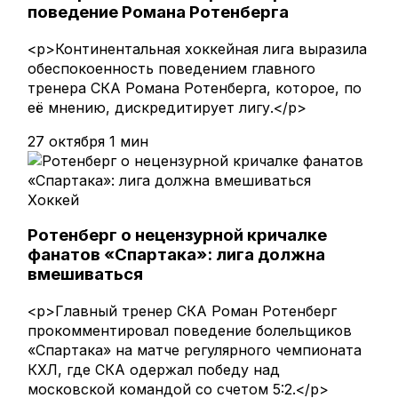
поведение Романа Ротенберга
<p>Континентальная хоккейная лига выразила
обеспокоенность поведением главного
тренера СКА Романа Ротенберга, которое, по
её мнению, дискредитирует лигу.</p>
27 октября
1 мин
Хоккей
Ротенберг о нецензурной кричалке
фанатов «Спартака»: лига должна
вмешиваться
<p>Главный тренер СКА Роман Ротенберг
прокомментировал поведение болельщиков
«Спартака» на матче регулярного чемпионата
КХЛ, где СКА одержал победу над
московской командой со счетом 5:2.</p>