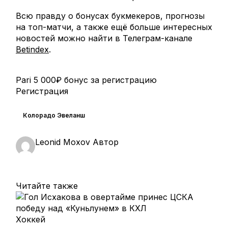
Всю правду о бонусах букмекеров, прогнозы
на топ-матчи, а также ещё больше интересных
новостей можно найти в Телеграм-канале
Betindex
.
Pari
5 000₽ бонус за регистрацию
Регистрация
Колорадо Эвеланш
Leonid Moxov
Автор
Читайте также
Хоккей