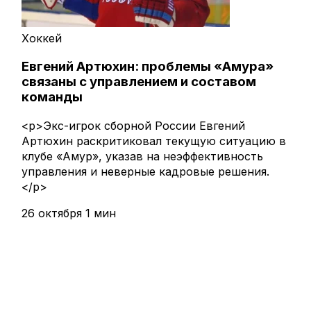
Хоккей
Евгений Артюхин: проблемы «Амура»
связаны с управлением и составом
команды
<p>Экс-игрок сборной России Евгений
Артюхин раскритиковал текущую ситуацию в
клубе «Амур», указав на неэффективность
управления и неверные кадровые решения.
</p>
26 октября
1 мин