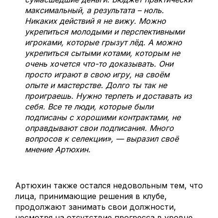
максимальный, а результата – ноль.
Никаких действий я не вижу. Можно
укрепиться молодыми и перспективными
игроками, которые грызут лёд. А можно
укрепиться сытыми котами, которым не
очень хочется что-то доказывать. Они
просто играют в свою игру, на своём
опыте и мастерстве. Долго ты так не
проиграешь. Нужно терпеть и доставать из
себя. Все те люди, которые были
подписаны с хорошими контрактами, не
оправдывают свои подписания. Много
вопросов к селекции», — выразил своё
мнение Артюхин.
Артюхин также остался недовольным тем, что
лица, принимающие решения в клубе,
продолжают занимать свои должности,
несмотря на отсутствие прогресса в уровне