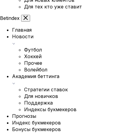
Для новых клиентов
Для тех кто уже ставит
Bet
index
Главная
Новости
Футбол
Хоккей
Прочее
Волейбол
Академия беттинга
Стратегии ставок
Для новичков
Поддержка
Индексы букмекеров
Прогнозы
Индекс букмекеров
Бонусы букмекеров