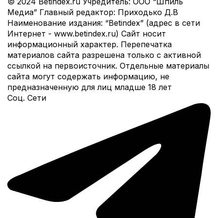
© 2024 Betindex.ru
Учредитель:
ООО “Шпиль
Медиа”
Главный редактор:
Приходько Д.В
Наименование издания:
“Betindex” (адрес в сети
Интернет - www.betindex.ru) Сайт носит
информационный характер. Перепечатка
материалов сайта разрешена только с активной
ссылкой на первоисточник. Отдельные материалы
сайта могут содержать информацию, не
предназначенную для лиц младше 18 лет
Соц. Сети