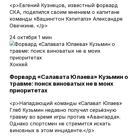
<p>Евгений Кузнецов, известный форвард
СКА, поделился своим мнением о капитане
команды «Вашингтон Кэпиталз» Александре
Овечкине. </p>
24 октября
1 мин
Хоккей
Форвард «Салавата Юлаева» Кузьмин о
травме: поиск виноватых не в моих
приоритетах
<p>Нападающий команды «Салават Юлаев»
Глеб Кузьмин недавно получил серьёзную
травму во время игры против «Авангарда».
Однако спортсмен не стремится искать
виновных в этом инциденте.</p>