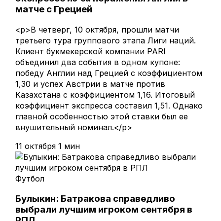
матче с Грецией
<p>В четверг, 10 октября, прошли матчи
третьего тура группового этапа Лиги наций.
Клиент букмекерской компании PARI
объединил два события в одном купоне:
победу Англии над Грецией с коэффициентом
1,30 и успех Австрии в матче против
Казахстана с коэффициентом 1,16. Итоговый
коэффициент экспресса составил 1,51. Однако
главной особенностью этой ставки был ее
внушительный номинал.</p>
11 октября
1 мин
Футбол
Булыкин: Батракова справедливо
выбрали лучшим игроком сентября в
РПЛ