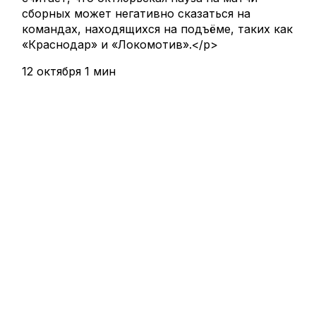
сборных может негативно сказаться на
командах, находящихся на подъёме, таких как
«Краснодар» и «Локомотив».</p>
12 октября
1 мин