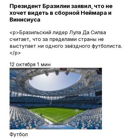
Президент Бразилии заявил, что не
хочет видеть в сборной Неймара и
Винисиуса
<p>Бразильский лидер Лула Да Силва
считает, что за пределами страны не
выступает ни одного звёздного футболиста.
</p>
12 октября
1 мин
Футбол