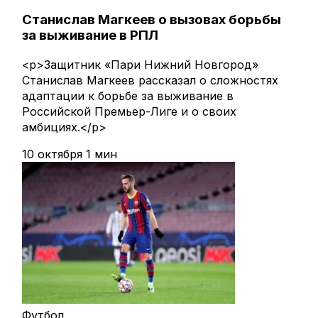
Станислав Магкеев о вызовах борьбы
за выживание в РПЛ
<p>Защитник «Пари Нижний Новгород»
Станислав Магкеев рассказал о сложностях
адаптации к борьбе за выживание в
Российской Премьер-Лиге и о своих
амбициях.</p>
10 октября
1 мин
Футбол