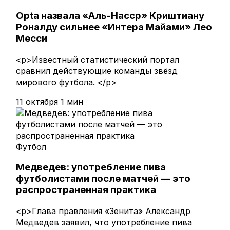
Opta назвала «Аль-Насср» Криштиану
Роналду сильнее «Интера Майами» Лео
Месси
<p>Известный статистический портал
сравнил действующие команды звёзд
мирового футбола. </p>
11 октября
1 мин
Футбол
Медведев: употребление пива
футболистами после матчей — это
распространенная практика
<p>Глава правления «Зенита» Александр
Медведев заявил, что употребление пива