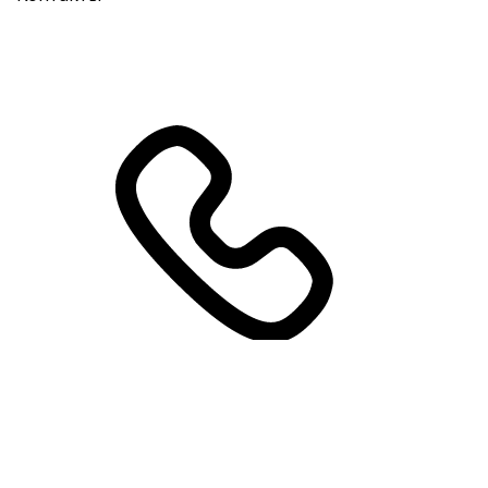
+7 936 609 39 00