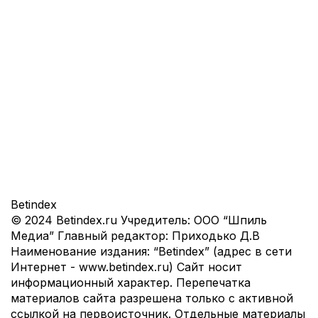
Bet
index
© 2024 Betindex.ru
Учредитель:
ООО “Шпиль
Медиа”
Главный редактор:
Приходько Д.В
Наименование издания:
“Betindex” (адрес в сети
Интернет - www.betindex.ru) Сайт носит
информационный характер. Перепечатка
материалов сайта разрешена только с активной
ссылкой на первоисточник. Отдельные материалы