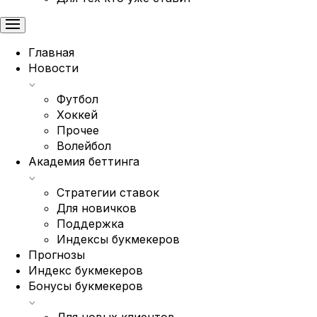
Главная
Новости
Футбол
Хоккей
Прочее
Волейбол
Академия беттинга
Стратегии ставок
Для новичков
Поддержка
Индексы букмекеров
Прогнозы
Индекс букмекеров
Бонусы букмекеров