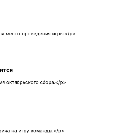
ся место проведения игры.</p>
оится
я октябрьского сбора.</p>
ича на игру команды.</p>