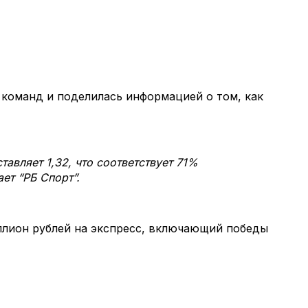
 команд и поделилась информацией о том, как
авляет 1,32, что соответствует 71%
щает
“РБ Спорт”
.
иллион рублей на экспресс, включающий победы