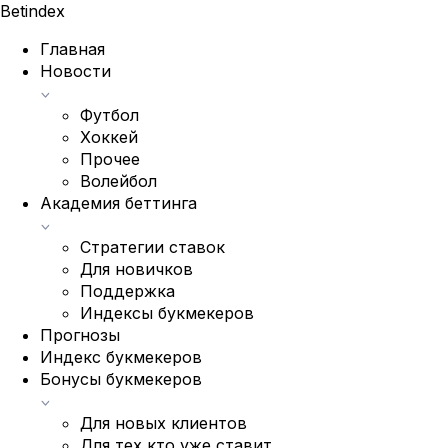
Bet
index
Главная
Новости
Футбол
Хоккей
Прочее
Волейбол
Академия беттинга
Стратегии ставок
Для новичков
Поддержка
Индексы букмекеров
Прогнозы
Индекс букмекеров
Бонусы букмекеров
Для новых клиентов
Для тех кто уже ставит