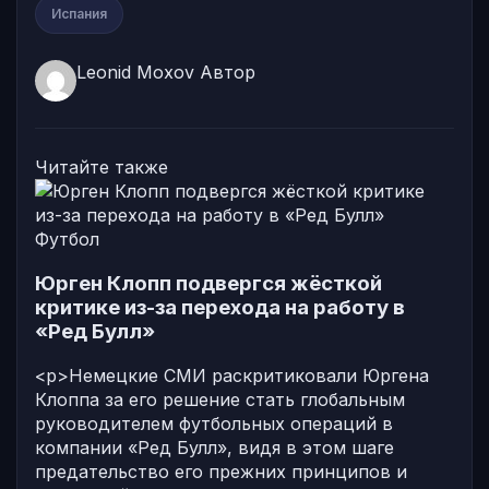
Испания
Leonid Moxov
Автор
Читайте также
Футбол
Юрген Клопп подвергся жёсткой
критике из-за перехода на работу в
«Ред Булл»
<p>Немецкие СМИ раскритиковали Юргена
Клоппа за его решение стать глобальным
руководителем футбольных операций в
компании «Ред Булл», видя в этом шаге
предательство его прежних принципов и