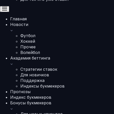
Главная
Новости
Футбол
Хоккей
Прочее
Волейбол
Академия беттинга
Стратегии ставок
Для новичков
Поддержка
Индексы букмекеров
Прогнозы
Индекс букмекеров
Бонусы букмекеров