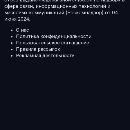
сфере связи, информационных технологий и
массовых коммуникаций (Роскомнадзор) от 04
июня 2024.
О нас
Политика конфиденциальности
Пользовательское соглашение
Правила рассылок
Рекламная деятельность