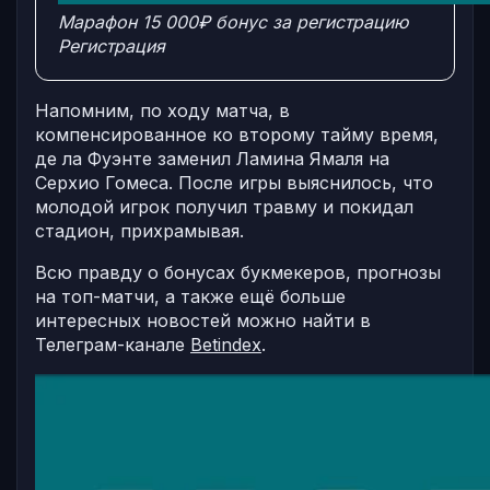
Марафон
15 000₽ бонус за регистрацию
Регистрация
Напомним, по ходу матча, в
компенсированное ко второму тайму время,
де ла Фуэнте заменил Ламина Ямаля на
Серхио Гомеса. После игры выяснилось, что
молодой игрок получил травму и покидал
стадион, прихрамывая.
Всю правду о бонусах букмекеров, прогнозы
на топ-матчи, а также ещё больше
интересных новостей можно найти в
Телеграм-канале
Betindex
.