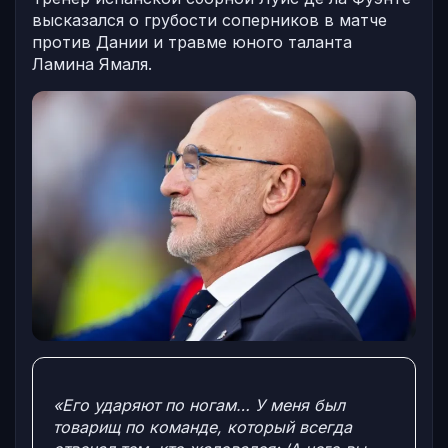
высказался о грубости соперников в матче
против Дании и травме юного таланта
Ламина Ямаля.
«Его ударяют по ногам… У меня был
товарищ по команде, который всегда