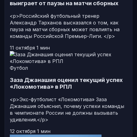
выиграет от паузы на матчи сборных
<p>Российский футбольный тренер
Александр Тарханов высказался о том, как
пауза на матчи сборных может повлиять на
команды Российской Премьер-Лиги. </p>
11 октября
1 мин
Футбол
Заза Джанашия оценил текущий успех
«Локомотива» в РПЛ
<p>Экс-футболист «Локомотива» Заза
Джанашия объяснил, почему успехи команды
в чемпионате России не должны вызывать
удивления.</p>
12 октября
1 мин