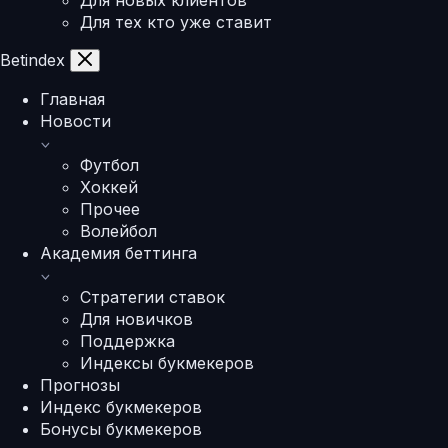
Для новых клиентов
Для тех кто уже ставит
Bet
index
Главная
Новости
Футбол
Хоккей
Прочее
Волейбол
Академия беттинга
Стратегии ставок
Для новичков
Поддержка
Индексы букмекеров
Прогнозы
Индекс букмекеров
Бонусы букмекеров