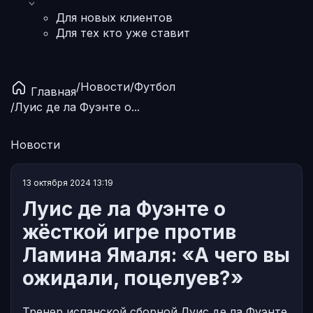
Для новых клиентов
Для тех кто уже ставит
/
Новости
/
Футбол
Главная
/
Луис де ла Фуэнте о...
Новости
13 октября 2024 13:19
Луис де ла Фуэнте о
жёсткой игре против
Ламина Ямаля: «А чего вы
ожидали, поцелуев?»
Тренер испанской сборной Луис де ла Фуэнте