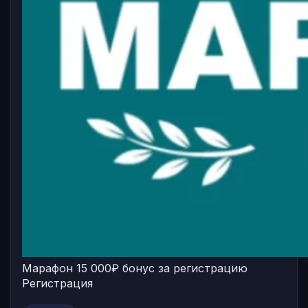
Марафон
15 000₽ бонус за регистрацию
Регистрация