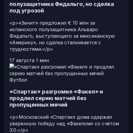
полузащитника Фидальго, но сделка
под угрозой
<p>«Зенит» предложил € 10 млн за
испанского полузащитника Альваро
Фидальго, выступающего за мексиканскую
«Америку», но сделка сталкивается с
трудностями.</p>
17 августа
1 мин
Футбол
«Спартак» разгромил «Факел» и
продлил серию матчей без
пропущенных мячей
<p>Московский «Спартак» дома одержал
уверенную победу над «Факелом» со счётом
3:0.</p>