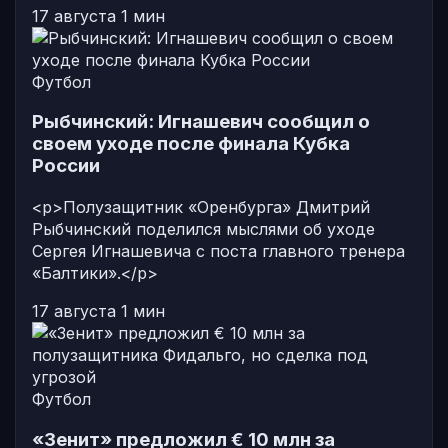
17 августа
1 мин
Футбол
Рыбчинский: Игнашевич сообщил о
своем уходе после финала Кубка
России
<p>Полузащитник «Оренбурга» Дмитрий
Рыбчинский поделился мыслями об уходе
Сергея Игнашевича с поста главного тренера
«Балтики».</p>
17 августа
1 мин
Футбол
«Зенит» предложил € 10 млн за