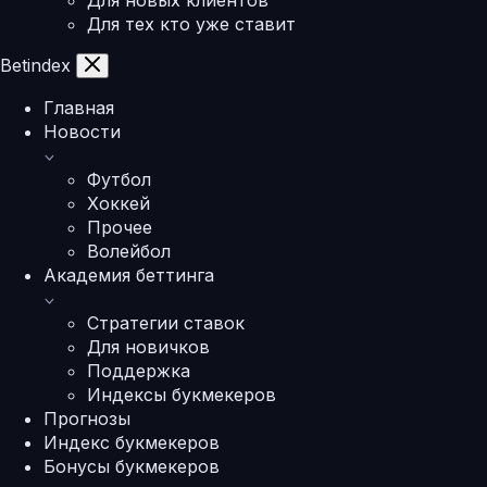
Для новых клиентов
Для тех кто уже ставит
Bet
index
Главная
Новости
Футбол
Хоккей
Прочее
Волейбол
Академия беттинга
Стратегии ставок
Для новичков
Поддержка
Индексы букмекеров
Прогнозы
Индекс букмекеров
Бонусы букмекеров