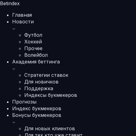
Bet
index
Главная
Новости
Футбол
Хоккей
Прочее
Волейбол
Академия беттинга
Стратегии ставок
Для новичков
Поддержка
Индексы букмекеров
Прогнозы
Индекс букмекеров
Бонусы букмекеров
Для новых клиентов
Для тех кто уже ставит