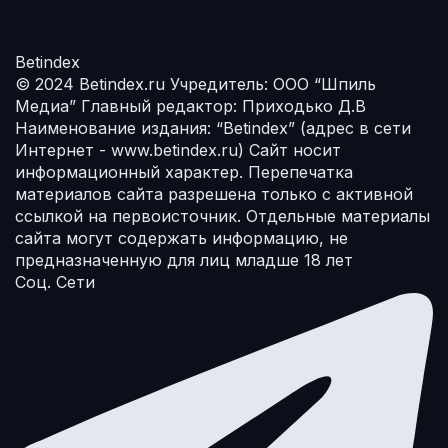
Bet
index
© 2024 Betindex.ru
Учредитель:
ООО “Шпиль
Медиа”
Главный редактор:
Приходько Д.В
Наименование издания:
“Betindex” (адрес в сети
Интернет - www.betindex.ru) Сайт носит
информационный характер. Перепечатка
материалов сайта разрешена только с активной
ссылкой на первоисточник. Отдельные материалы
сайта могут содержать информацию, не
предназначенную для лиц младше 18 лет
Соц. Сети