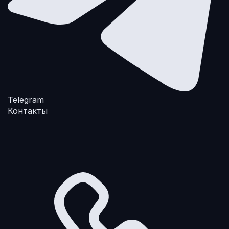
Telegram
Контакты