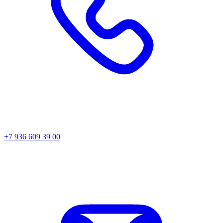
+7 936 609 39 00