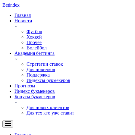
Bet
index
Главная
Новости
Футбол
Хоккей
Прочее
Волейбол
Академия беттинга
Стратегии ставок
Для новичков
Поддержка
Индексы букмекеров
Прогнозы
Индекс букмекеров
Бонусы букмекеров
Для новых клиентов
Для тех кто уже ставит
Главная