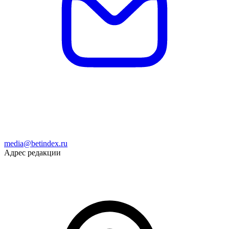
media@betindex.ru
Адрес редакции