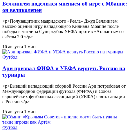
Беллингем поделился мнением об игре с Мбаппе:
он великолепен
<p>Полузащитник мадридского «Реала» Джуд Беллингем
высоко оценил игру нападающего Килиана Мбаппе после
победы в матче за Суперкубок УЕФА против «Аталанты» со
счётом 2:0.</p>
16 августа
1 мин
Футбол
Ари призвал ФИФА и УЕФА вернуть Россию на
турниры
<p>Бывший нападающий сборной России Ари потребовал от
Международной федерации футбола (ФИФА) и Союза
европейских футбольных ассоциаций (УЕФА) снять санкции
с России.</p>
15 августа
1 мин
Футбол