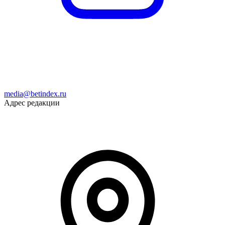
media@betindex.ru
Адрес редакции