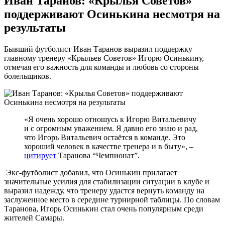
Иван Таранов: «Крылья Советов»
поддерживают Осинькина несмотря на
результаты
Бывший футболист Иван Таранов выразил поддержку
главному тренеру «Крыльев Советов» Игорю Осинькину,
отмечая его важность для команды и любовь со стороны
болельщиков.
«Я очень хорошо отношусь к Игорю Витальевичу
и с огромным уважением. Я давно его знаю и рад,
что Игорь Витальевич остаётся в команде. Это
хороший человек в качестве тренера и в быту», –
цитирует
Таранова “Чемпионат”.
Экс-футболист добавил, что Осинькин прилагает
значительные усилия для стабилизации ситуации в клубе и
выразил надежду, что тренеру удастся вернуть команду на
заслуженное место в середине турнирной таблицы. По словам
Таранова, Игорь Осинькин стал очень популярным среди
жителей Самары.