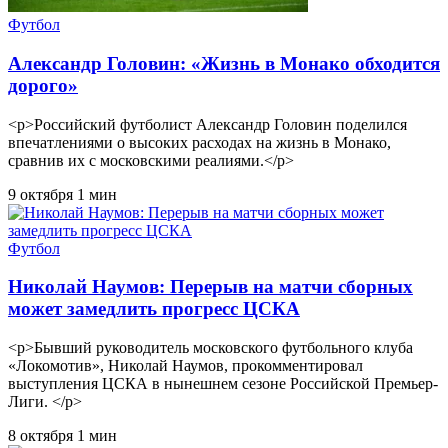
Футбол
Александр Головин: «Жизнь в Монако обходится
дорого»
<p>Российский футболист Александр Головин поделился
впечатлениями о высоких расходах на жизнь в Монако,
сравнив их с московскими реалиями.</p>
9 октября
1 мин
Футбол
Николай Наумов: Перерыв на матчи сборных
может замедлить прогресс ЦСКА
<p>Бывший руководитель московского футбольного клуба
«Локомотив», Николай Наумов, прокомментировал
выступления ЦСКА в нынешнем сезоне Российской Премьер-
Лиги. </p>
8 октября
1 мин