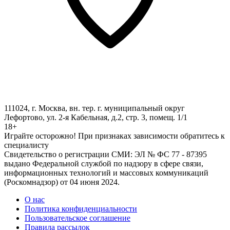
111024, г. Москва, вн. тер. г. муниципальный округ
Лефортово, ул. 2-я Кабельная, д.2, стр. 3, помещ. 1/1
18+
Играйте осторожно!
При признаках зависимости обратитесь к
специалисту
Свидетельство о регистрации СМИ: ЭЛ № ФС 77 - 87395
выдано Федеральной службой по надзору в сфере связи,
информационных технологий и массовых коммуникаций
(Роскомнадзор) от 04 июня 2024.
О нас
Политика конфиденциальности
Пользовательское соглашение
Правила рассылок