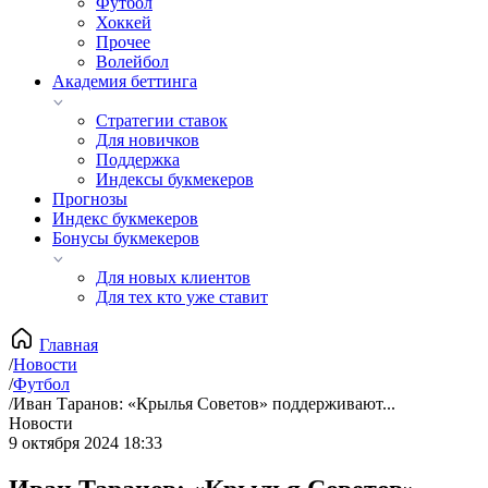
Футбол
Хоккей
Прочее
Волейбол
Академия беттинга
Стратегии ставок
Для новичков
Поддержка
Индексы букмекеров
Прогнозы
Индекс букмекеров
Бонусы букмекеров
Для новых клиентов
Для тех кто уже ставит
Главная
/
Новости
/
Футбол
/
Иван Таранов: «Крылья Советов» поддерживают...
Новости
9 октября 2024 18:33