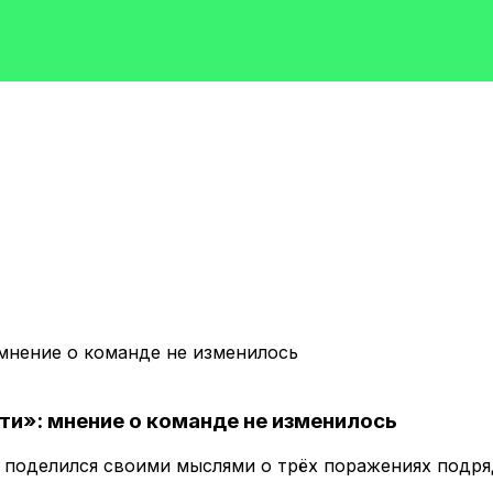
ти»: мнение о команде не изменилось
поделился своими мыслями о трёх поражениях подряд 