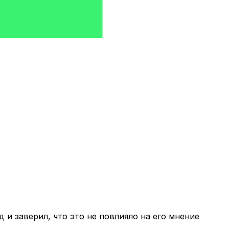
и заверил, что это не повлияло на его мнение