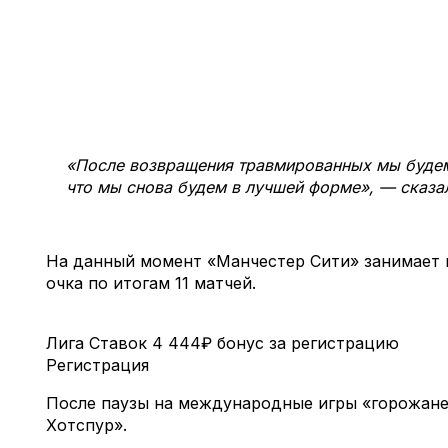
«После возвращения травмированных мы будем л
что мы снова будем в лучшей форме», — сказа
На данный момент «Манчестер Сити» занимает в
очка по итогам 11 матчей.
Лига Ставок
4 444₽ бонус за регистрацию
Регистрация
После паузы на международные игры «горожане»
Хотспур».