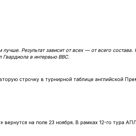
учше. Результат зависит от всех — от всего состава. 
л Гвардиола в интервью BBC.
торую строчку в турнирной таблице английской Прем
 вернутся на поле 23 ноября. В рамках 12-го тура АП