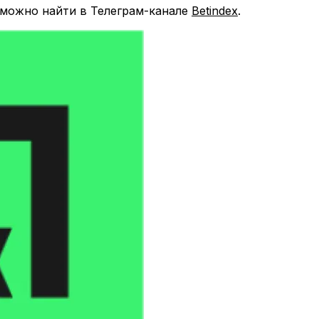
 можно найти в Телеграм-канале
Betindex
.