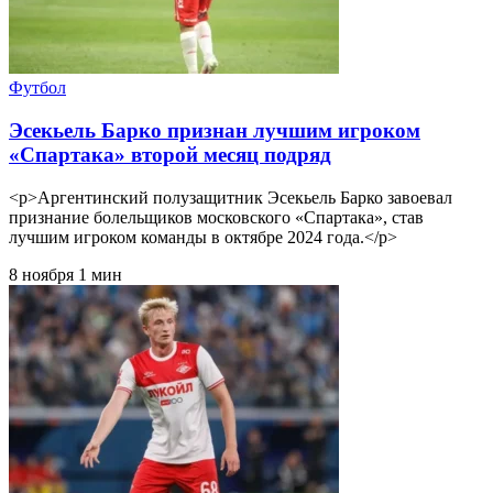
Футбол
Эсекьель Барко признан лучшим игроком
«Спартака» второй месяц подряд
<p>Аргентинский полузащитник Эсекьель Барко завоевал
признание болельщиков московского «Спартака», став
лучшим игроком команды в октябре 2024 года.</p>
8 ноября
1 мин