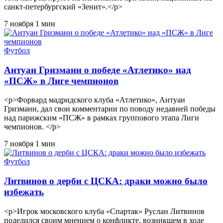
санкт-петербургский «Зенит».</p>
7 ноября
1 мин
Футбол
Антуан Гризманн о победе «Атлетико» над
«ПСЖ» в Лиге чемпионов
<p>Форвард мадридского клуба «Атлетико», Антуан
Гризманн, дал свои комментарии по поводу недавней победы
над парижским «ПСЖ» в рамках группового этапа Лиги
чемпионов. </p>
7 ноября
1 мин
Футбол
Литвинов о дерби с ЦСКА: драки можно было
избежать
<p>Игрок московского клуба «Спартак» Руслан Литвинов
поделился своим мнением о конфликте, возникшем в ходе