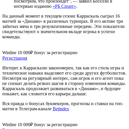
посмотрим, что произойдёт”, — заявил Боселли в
интервью изданию
«РБ Спорт»
.
На данный момент в текущем сезоне Карраскаль сыграл 16
матчей за «Динамо» в различных турнирах. В его активе три
забитых мяча и три результативные передачи. Эти показатели
свидетельствуют о значительном вкладе игрока в успехи
команды.
Winline
10 000₽ бонус за регистрацию
Регистрация
Интерес к Карраскалю закономерен, так как его стиль игры и
технические навыки выделяют его среди других футболистов.
Несмотря на регулярный интерес, сам игрок и его агент пока
не спешат делать резких шагов в сторону изменения команды.
Карраскаль продолжает развиваться в «Динамо», и будущее
покажет, как сложится его карьера дальше.
Вся правда о бонусах букмекеров, прогнозы и ставки на топ-
матчи в Телеграм-канале
Betindex
Winline
10 000₽ бонус за регистрацию