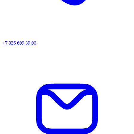
+7 936 609 39 00