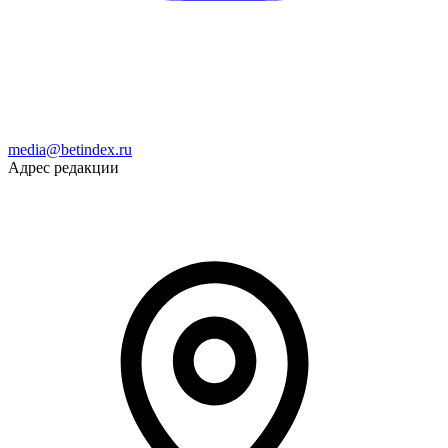
media@betindex.ru
Адрес редакции