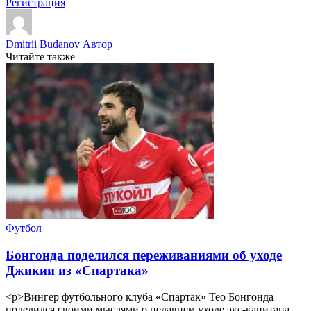
Регистрация
Dmitrii Budanov
Автор
Читайте также
Футбол
Бонгонда поделился переживаниями об уходе
Джикии из «Спартака»
<p>Вингер футбольного клуба «Спартак» Тео Бонгонда
поделился своими мыслями о недавнем уходе экс-капитана