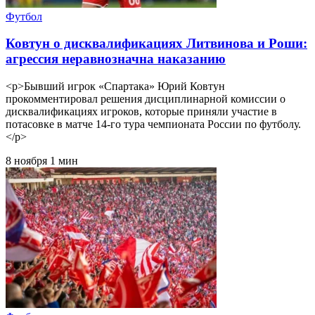
Футбол
Ковтун о дисквалификациях Литвинова и Роши:
агрессия неравнозначна наказанию
<p>Бывший игрок «Спартака» Юрий Ковтун
прокомментировал решения дисциплинарной комиссии о
дисквалификациях игроков, которые приняли участие в
потасовке в матче 14-го тура чемпионата России по футболу.
</p>
8 ноября
1 мин