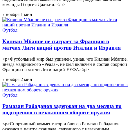
команды Георгия Джикии. </p>
7 ноября
1 мин
Футбол
Килиан Мбаппе не сыграет за Францию в
матчах Лиги наций против Италии и Израиля
<p>Футбольный мир был удивлен, узнав, что Килиан Мбаппе,
звезда мадридского «Реала», не был включен в состав сборной
Франции на матчи Лиги наций УЕФА.</p>
7 ноября
2 мин
Футбол
Рамазан Рабаданов задержан на два месяца по
подозрению в незаконном обороте оружия
<p>Спортивный комментатор и блогер Рамазан Рабаданов
оказался в центре скандала, связанного с незаконным