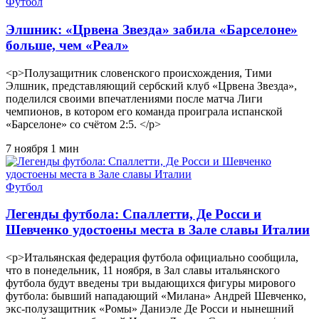
Футбол
Элшник: «Црвена Звезда» забила «Барселоне»
больше, чем «Реал»
<p>Полузащитник словенского происхождения, Тими
Элшник, представляющий сербский клуб «Црвена Звезда»,
поделился своими впечатлениями после матча Лиги
чемпионов, в котором его команда проиграла испанской
«Барселоне» со счётом 2:5. </p>
7 ноября
1 мин
Футбол
Легенды футбола: Спаллетти, Де Росси и
Шевченко удостоены места в Зале славы Италии
<p>Итальянская федерация футбола официально сообщила,
что в понедельник, 11 ноября, в Зал славы итальянского
футбола будут введены три выдающихся фигуры мирового
футбола: бывший нападающий «Милана» Андрей Шевченко,
экс-полузащитник «Ромы» Даниэле Де Росси и нынешний