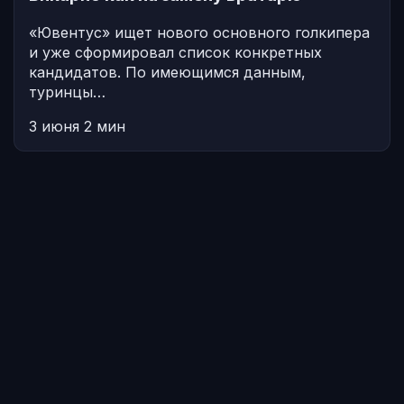
«Ювентус» ищет нового основного голкипера
и уже сформировал список конкретных
кандидатов. По имеющимся данным,
туринцы…
3 июня
2 мин