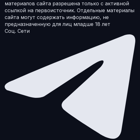
материалов сайта разрешена только с активной
ссылкой на первоисточник. Отдельные материалы
сайта могут содержать информацию, не
предназначенную для лиц младше 18 лет
Соц. Сети