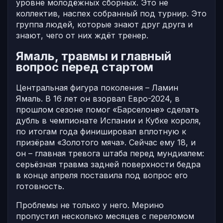
уровне молодёжных сборных. Это не
коллектив, наспех собранный под турнир. Это
группа людей, которые знают друг друга и
знают, чего от них ждёт тренер.
Ямаль, травмы и главный
вопрос перед стартом
Центральная фигура поколения – Ламин
Ямаль. В 16 лет он взорвал Евро-2024, в
прошлом сезоне помог «Барселоне» сделать
дубль в чемпионате Испании и Кубке короля,
по итогам года финишировал вплотную к
призёрам «Золотого мяча». Сейчас ему 18, и
он – главная тревога штаба перед мундиалем:
серьёзная травма задней поверхности бедра
в конце апреля поставила под вопрос его
готовность.
Проблемы не только у него. Мерино
пропустил несколько месяцев с переломом