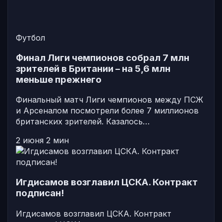
Футбол
Финал Лиги чемпионов собрал 7 млн
зрителей в Британии – на 5,6 млн
меньше прежнего
Финальный матч Лиги чемпионов между ПСЖ
и Арсеналом посмотрели более 7 миллионов
британских зрителей. Казалось…
2 июня
2 мин
Игдисамов возглавил ЦСКА. Контракт
подписан!
Игдисамов возглавил ЦСКА. Контракт