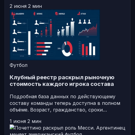
2 июня
2 мин
Футбол
Клубный реестр раскрыл рыночную
стоимость каждого игрока состава
Подробная база данных по действующему
составу команды теперь доступна в полном
объёме. Возраст, гражданство, сроки…
1 июня
2 мин