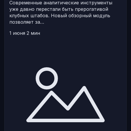
Современные аналитические инструменты
уже давно перестали быть прерогативой
клубных штабов. Новый обзорный модуль
позволяет за…
1 июня
2 мин