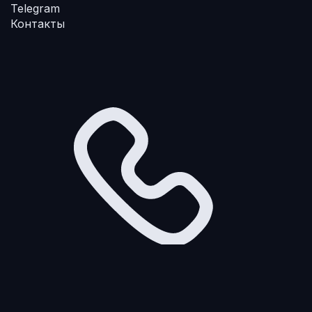
Telegram
Контакты