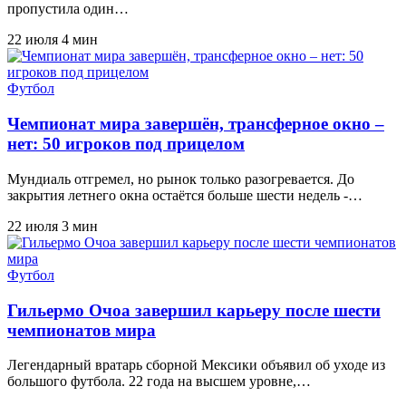
пропустила один…
22 июля
4 мин
Футбол
Чемпионат мира завершён, трансферное окно –
нет: 50 игроков под прицелом
Мундиаль отгремел, но рынок только разогревается. До
закрытия летнего окна остаётся больше шести недель -…
22 июля
3 мин
Футбол
Гильермо Очоа завершил карьеру после шести
чемпионатов мира
Легендарный вратарь сборной Мексики объявил об уходе из
большого футбола. 22 года на высшем уровне,…