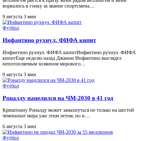
Беллингем рвётся к призу. Кейн рядом Беллингем и Кейн
ворвались в гонку за звание спортсмена…
9 августа
3 мин
Футбол
Инфантино рухнул. ФИФА кипит
Инфантино рухнул. ФИФА кипитИнфантино рухнул. ФИФА
кипитЕще неделю назад Джанни Инфантино выглядел
непотопляемым хозяином мирового…
9 августа
3 мин
Футбол
Роналду нацелился на ЧМ-2030 в 41 год
Криштиану Роналду может замахнуться не только на шестой
чемпионат мира уже этим летом, но и…
6 августа
3 мин
Футбол