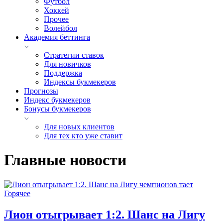
Футбол
Хоккей
Прочее
Волейбол
Академия беттинга
Стратегии ставок
Для новичков
Поддержка
Индексы букмекеров
Прогнозы
Индекс букмекеров
Бонусы букмекеров
Для новых клиентов
Для тех кто уже ставит
Главные новости
Горячее
Лион отыгрывает 1:2. Шанс на Лигу