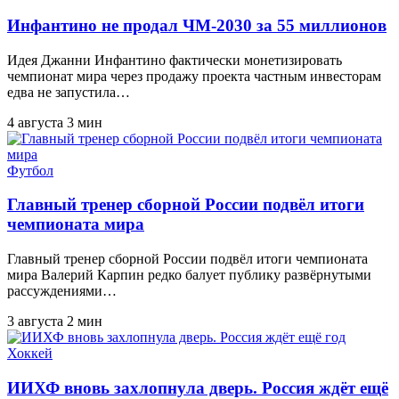
Инфантино не продал ЧМ-2030 за 55 миллионов
Идея Джанни Инфантино фактически монетизировать
чемпионат мира через продажу проекта частным инвесторам
едва не запустила…
4 августа
3 мин
Футбол
Главный тренер сборной России подвёл итоги
чемпионата мира
Главный тренер сборной России подвёл итоги чемпионата
мира Валерий Карпин редко балует публику развёрнутыми
рассуждениями…
3 августа
2 мин
Хоккей
ИИХФ вновь захлопнула дверь. Россия ждёт ещё