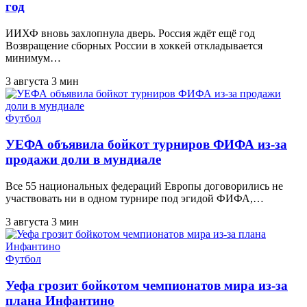
год
ИИХФ вновь захлопнула дверь. Россия ждёт ещё год
Возвращение сборных России в хоккей откладывается
минимум…
3 августа
3 мин
Футбол
УЕФА объявила бойкот турниров ФИФА из-за
продажи доли в мундиале
Все 55 национальных федераций Европы договорились не
участвовать ни в одном турнире под эгидой ФИФА,…
3 августа
3 мин
Футбол
Уефа грозит бойкотом чемпионатов мира из-за
плана Инфантино