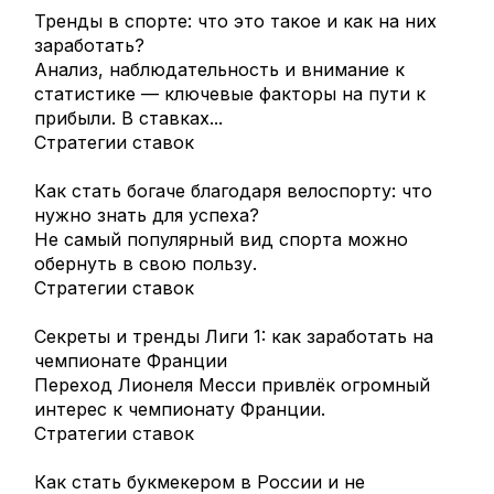
Тренды в спорте: что это такое и как на них
заработать?
Анализ, наблюдательность и внимание к
статистике — ключевые факторы на пути к
прибыли. В ставках...
Стратегии ставок
Как стать богаче благодаря велоспорту: что
нужно знать для успеха?
Не самый популярный вид спорта можно
обернуть в свою пользу.
Стратегии ставок
Секреты и тренды Лиги 1: как заработать на
чемпионате Франции
Переход Лионеля Месси привлёк огромный
интерес к чемпионату Франции.
Стратегии ставок
Как стать букмекером в России и не