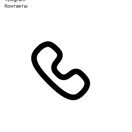
Контакты