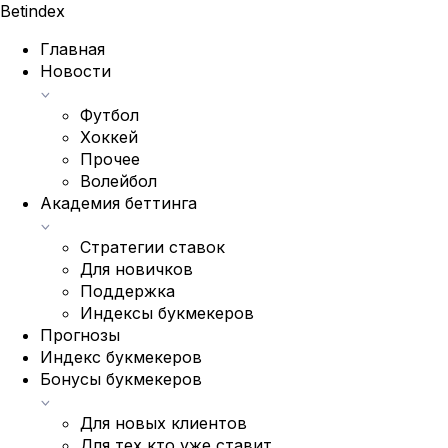
Bet
index
Главная
Новости
Футбол
Хоккей
Прочее
Волейбол
Академия беттинга
Стратегии ставок
Для новичков
Поддержка
Индексы букмекеров
Прогнозы
Индекс букмекеров
Бонусы букмекеров
Для новых клиентов
Для тех кто уже ставит