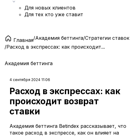
Для новых клиентов
Для тех кто уже ставит
/
Академия беттинга
/
Стратегии ставок
Главная
/
Расход в экспрессах: как происходит...
Академия беттинга
4 сентября 2024 11:06
Расход в экспрессах: как
происходит возврат
ставки
Академия беттинга Betindex рассказывает, что
такое расход в экспрессе, как он влияет на