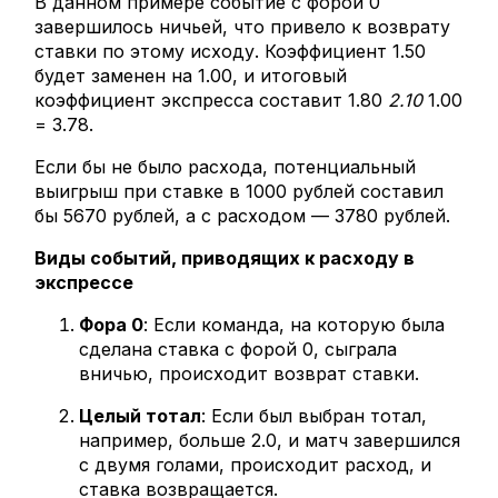
В данном примере событие с форой 0
завершилось ничьей, что привело к возврату
ставки по этому исходу. Коэффициент 1.50
будет заменен на 1.00, и итоговый
коэффициент экспресса составит 1.80
2.10
1.00
= 3.78.
Если бы не было расхода, потенциальный
выигрыш при ставке в 1000 рублей составил
бы 5670 рублей, а с расходом — 3780 рублей.
Виды событий, приводящих к расходу в
экспрессе
Фора 0
: Если команда, на которую была
сделана ставка с форой 0, сыграла
вничью, происходит возврат ставки.
Целый тотал
: Если был выбран тотал,
например, больше 2.0, и матч завершился
с двумя голами, происходит расход, и
ставка возвращается.