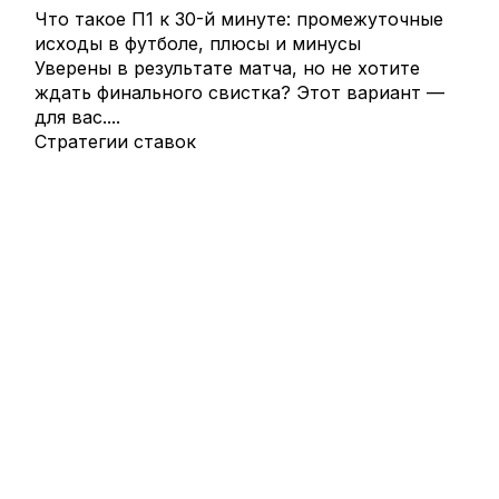
Что такое П1 к 30-й минуте: промежуточные
исходы в футболе, плюсы и минусы
Уверены в результате матча, но не хотите
ждать финального свистка? Этот вариант —
для вас....
Стратегии ставок