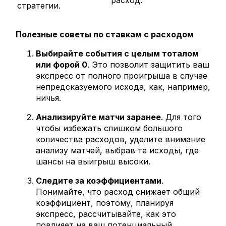
расход.
стратегии.
Полезные советы по ставкам с расходом
Выбирайте события с целым тоталом
или форой 0
. Это позволит защитить ваш
экспресс от полного проигрыша в случае
непредсказуемого исхода, как, например,
ничья.
Анализируйте матчи заранее
. Для того
чтобы избежать слишком большого
количества расходов, уделите внимание
анализу матчей, выбрав те исходы, где
шансы на выигрыш высоки.
Следите за коэффициентами
.
Понимайте, что расход снижает общий
коэффициент, поэтому, планируя
экспресс, рассчитывайте, как это
повлияет на ваш потенциальный