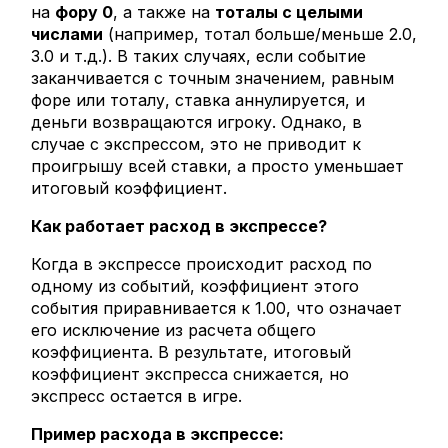
на
фору 0
, а также на
тоталы с целыми
числами
(например, тотал больше/меньше 2.0,
3.0 и т.д.). В таких случаях, если событие
заканчивается с точным значением, равным
форе или тоталу, ставка аннулируется, и
деньги возвращаются игроку. Однако, в
случае с экспрессом, это не приводит к
проигрышу всей ставки, а просто уменьшает
итоговый коэффициент.
Как работает расход в экспрессе?
Когда в экспрессе происходит расход по
одному из событий, коэффициент этого
события приравнивается к 1.00, что означает
его исключение из расчета общего
коэффициента. В результате, итоговый
коэффициент экспресса снижается, но
экспресс остается в игре.
Пример расхода в экспрессе: