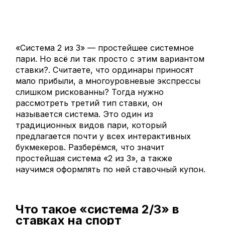
«Система 2 из 3» — простейшее системное
пари. Но всё ли так просто с этим вариантом
ставки?. Считаете, что ординары приносят
мало прибыли, а многоуровневые экспрессы
слишком рискованны? Тогда нужно
рассмотреть третий тип ставки, он
называется система. Это один из
традиционных видов пари, который
предлагается почти у всех интерактивных
букмекеров. Разберёмся, что значит
простейшая система «2 из 3», а также
научимся оформлять по ней ставочный купон.
Что такое «система 2/3» в
ставках на спорт