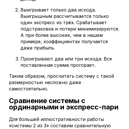
Выигрывает только два исхода.
Выигрышным рассчитывается только
один экспресс из трёх. Срабатывает
подстраховка и потери минимизируются.
А при более высоких, чем в нашем
примере, коэффициентах получается
даже прибыль.
Проигрывают два или три исхода. Вся
поставленная сумма прогорает.
Таким образом, просчитать систему с такой
размерностью несложно даже
самостоятельно.
Сравнение системы с
ординарными и экспресс-пари
Для большей иллюстративности работы
«системы 2 из 3» составим сравнительную