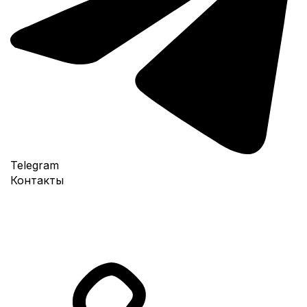
Telegram
Контакты