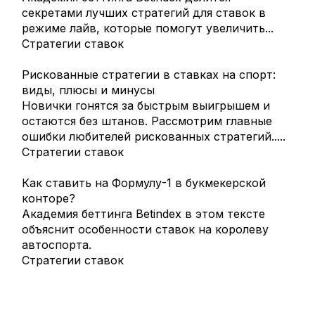
секретами лучших стратегий для ставок в
режиме лайв, которые помогут увеличить...
Стратегии ставок
Рискованные стратегии в ставках на спорт:
виды, плюсы и минусы
Новички гонятся за быстрым выигрышем и
остаются без штанов. Рассмотрим главные
ошибки любителей рискованных стратегий.....
Стратегии ставок
Как ставить на Формулу-1 в букмекерской
конторе?
Академия беттинга Betindex в этом тексте
объяснит особенности ставок на королеву
автоспорта.
Стратегии ставок