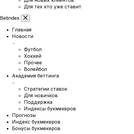
Для новых клиентов
Для тех кто уже ставит
Bet
index
Главная
Новости
Футбол
Хоккей
Прочее
Волейбол
Академия беттинга
Стратегии ставок
Для новичков
Поддержка
Индексы букмекеров
Прогнозы
Индекс букмекеров
Бонусы букмекеров