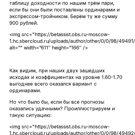
таблицу доходности по нашим трём пари,
если бы они были поставлены ординарами и
экспрессом-тройником. Берём ту же сумму
900 рублей.
<img src="
https://betassist.obs.ru-moscow-
1.hc.sbercloud.ru/uploads/author/other/0/0/98/49491/
alt=”” width=”611″ height=”166″ />
Как видим, при наших двух зашедших
исходах и коэффициентах на уровне 1.60-1.70
выгоднее всего оказался вариант с
ординарами.
Но что было бы, если бы все прогнозы
оказались удачными? Проиллюстрируем и
такую ситуацию:
<img src="
https://betassist.obs.ru-moscow-
1.hc.sbercloud.ru/uploads/author/other/0/0/98/49492/