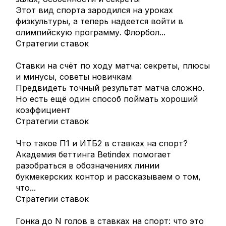
Этот вид спорта зародился на уроках
физкультуры, а теперь надеется войти в
олимпийскую программу. Флорбол...
Стратегии ставок
Ставки на счёт по ходу матча: секреты, плюсы
и минусы, советы новичкам
Предвидеть точный результат матча сложно.
Но есть ещё один способ поймать хороший
коэффициент
Стратегии ставок
Что такое П1 и ИТБ2 в ставках на спорт?
Академия беттинга Betindex помогает
разобраться в обозначениях линии
букмекерских контор и рассказываем о том,
что...
Стратегии ставок
Гонка до N голов в ставках на спорт: что это