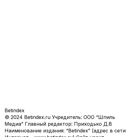
Bet
index
© 2024 Betindex.ru
Учредитель:
ООО “Шпиль
Медиа”
Главный редактор:
Приходько Д.В
Наименование издания:
“Betindex” (адрес в сети