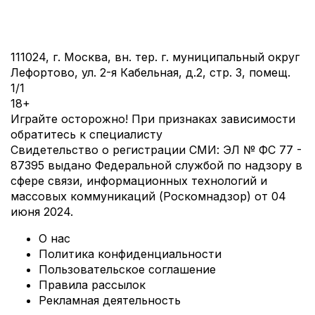
111024, г. Москва, вн. тер. г. муниципальный округ
Лефортово, ул. 2-я Кабельная, д.2, стр. 3, помещ.
1/1
18+
Играйте осторожно!
При признаках зависимости
обратитесь к специалисту
Свидетельство о регистрации СМИ: ЭЛ № ФС 77 -
87395 выдано Федеральной службой по надзору в
сфере связи, информационных технологий и
массовых коммуникаций (Роскомнадзор) от 04
июня 2024.
О нас
Политика конфиденциальности
Пользовательское соглашение
Правила рассылок
Рекламная деятельность