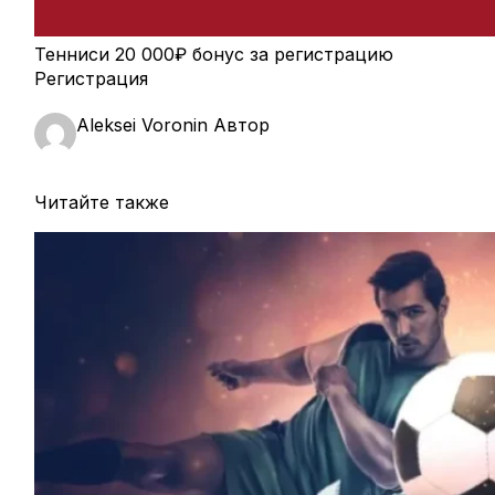
Тенниси
20 000₽ бонус за регистрацию
Регистрация
Aleksei Voronin
Автор
Читайте также