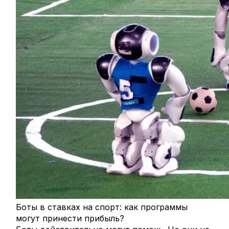
Боты в ставках на спорт: как программы
могут принести прибыль?