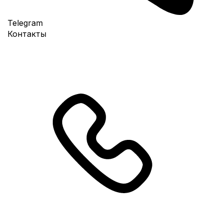
Telegram
Контакты