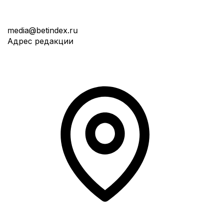
media@betindex.ru
Адрес редакции