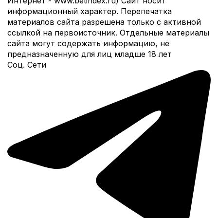
Интернет - www.betindex.ru) Сайт носит
информационный характер. Перепечатка
материалов сайта разрешена только с активной
ссылкой на первоисточник. Отдельные материалы
сайта могут содержать информацию, не
предназначенную для лиц младше 18 лет
Соц. Сети