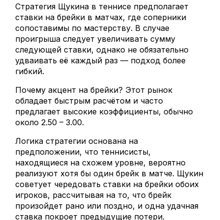
Стратегия Щукина в теннисе предполагает
ставки на брейки в матчах, где соперники
сопоставимы по мастерству. В случае
проигрыша следует увеличивать сумму
следующей ставки, однако не обязательно
удваивать её каждый раз — подход более
гибкий.
Почему акцент на брейки? Этот рынок
обладает быстрым расчётом и часто
предлагает высокие коэффициенты, обычно
около 2.50 – 3.00.
Логика стратегии основана на
предположении, что теннисисты,
находящиеся на схожем уровне, вероятно
реализуют хотя бы один брейк в матче. Щукин
советует чередовать ставки на брейки обоих
игроков, рассчитывая на то, что брейк
произойдет рано или поздно, и одна удачная
ставка покроет предыдущие потери.