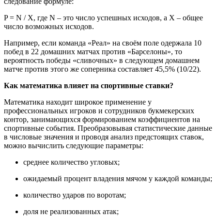
следование формуле:
P = N / X, где N – это число успешных исходов, а X – общее
число возможных исходов.
Например, если команда «Реал» на своём поле одержала 10
побед в 22 домашних матчах против «Барселоны», то
вероятность победы «сливочных» в следующем домашнем
матче против этого же соперника составляет 45,5% (10/22).
Как математика влияет на спортивные ставки?
Математика находит широкое применение у
профессиональных игроков и сотрудников букмекерских
контор, занимающихся формированием коэффициентов на
спортивные события. Преобразовывая статистические данные
в числовые значения и проводя анализ предстоящих ставок,
можно вычислить следующие параметры:
среднее количество угловых;
ожидаемый процент владения мячом у каждой команды;
количество ударов по воротам;
доля не реализованных атак;