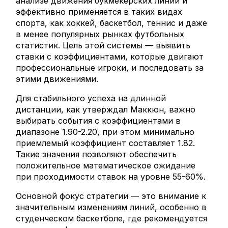
анализе движения букмекерских линий и
эффективно применяется в таких видах
спорта, как хоккей, баскетбол, теннис и даже
в менее популярных рынках футбольных
статистик. Цель этой системы — выявить
ставки с коэффициентами, которые двигают
профессиональные игроки, и последовать за
этими движениями.
Для стабильного успеха на длинной
дистанции, как утверждал Маккюн, важно
выбирать события с коэффициентами в
диапазоне 1.90-2.20, при этом минимально
приемлемый коэффициент составляет 1.82.
Такие значения позволяют обеспечить
положительное математическое ожидание
при проходимости ставок на уровне 55-60%.
Основной фокус стратегии — это внимание к
значительным изменениям линий, особенно в
студенческом баскетболе, где рекомендуется