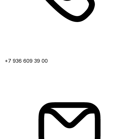
+7 936 609 39 00