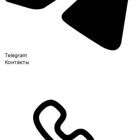
Telegram
Контакты