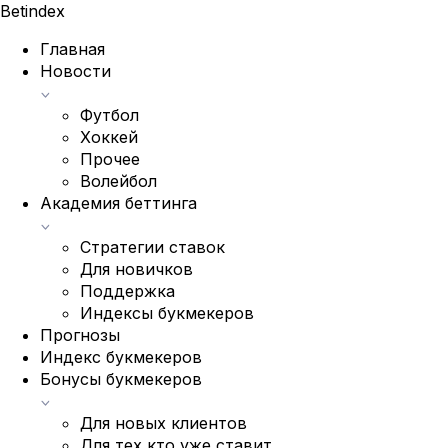
Bet
index
Главная
Новости
Футбол
Хоккей
Прочее
Волейбол
Академия беттинга
Стратегии ставок
Для новичков
Поддержка
Индексы букмекеров
Прогнозы
Индекс букмекеров
Бонусы букмекеров
Для новых клиентов
Для тех кто уже ставит