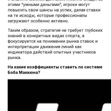
этими “умными деньгами”, игроки могут
повысить свои шансы на успех, делая ставки
на те исходы, которые профессионалы
загружают особенно активно.
Таким образом, стратегия не требует глубоких
знаний в конкретных видах спорта, а
фокусируется на понимании рынка ставок и
интерпретации движения линий как
индикатора действий опытных участников
рынка.
На какие коэффициенты ставить по системе
Боба Маккюна?