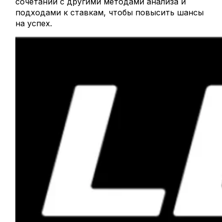
сочетании с другими методами анализа и
подходами к ставкам, чтобы повысить шансы
на успех.