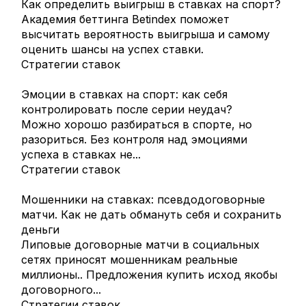
Как определить выигрыш в ставках на спорт?
Академия беттинга Betindex поможет
высчитать вероятность выигрыша и самому
оценить шансы на успех ставки.
Стратегии ставок
Эмоции в ставках на спорт: как себя
контролировать после серии неудач?
Можно хорошо разбираться в спорте, но
разориться. Без контроля над эмоциями
успеха в ставках не...
Стратегии ставок
Мошенники на ставках: псевдодоговорные
матчи. Как не дать обмануть себя и сохранить
деньги
Липовые договорные матчи в социальных
сетях приносят мошенникам реальные
миллионы.. Предложения купить исход якобы
договорного...
Стратегии ставок