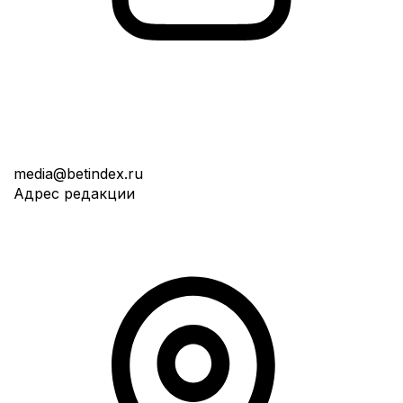
media@betindex.ru
Адрес редакции