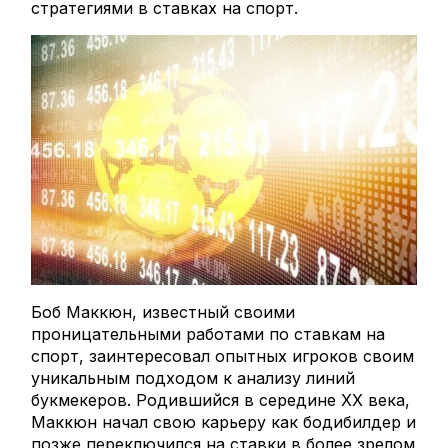
стратегиями в ставках на спорт.
Боб Маккюн, известный своими
проницательными работами по ставкам на
спорт, заинтересовал опытных игроков своим
уникальным подходом к анализу линий
букмекеров. Родившийся в середине XX века,
Маккюн начал свою карьеру как бодибилдер и
позже переключился на ставки в более зрелом