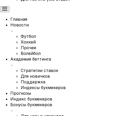
Главная
Новости
Футбол
Хоккей
Прочее
Волейбол
Академия беттинга
Стратегии ставок
Для новичков
Поддержка
Индексы букмекеров
Прогнозы
Индекс букмекеров
Бонусы букмекеров