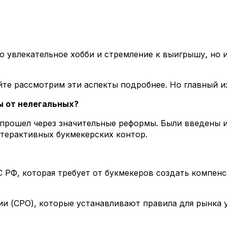
о увлекательное хобби и стремление к выигрышу, но 
те рассмотрим эти аспекты подробнее. Но главный и
ы от нелегальных?
и прошел через значительные реформы. Были введены 
терактивных букмекерских контор.
 РФ, которая требует от букмекеров создать компенс
и (СРО), которые устанавливают правила для рынка 