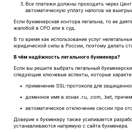
Все платежи должны проходить через Цент
автоматическую уплату налогов на выигрыш
Если букмекерская контора легальна, то ее де
жалобой в СРО или в суд.
В то время как использование услуг нелегальны
юридической силы в России, поэтому делать ст
В чём надёжность легального букмекера?
Если вы решите выбрать легальный букмекерский
следующие ключевые аспекты, которые характе
применение SSL-протокола для защищенно
доменное имя в зонах .ru, .com, .bet, при
автоматическое отключение сессии при отс
Доверие к букмекеру также усиливается разраб
устанавливаются напрямую с сайта букмекера.