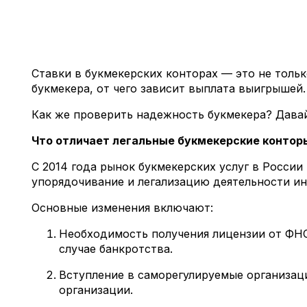
Ставки в букмекерских конторах — это не тольк
букмекера, от чего зависит выплата выигрышей.
Как же проверить надежность букмекера? Давай
Что отличает легальные букмекерские контор
С 2014 года рынок букмекерских услуг в Росси
упорядочивание и легализацию деятельности ин
Основные изменения включают:
Необходимость получения лицензии от ФНС
случае банкротства.
Вступление в саморегулируемые организаци
организации.