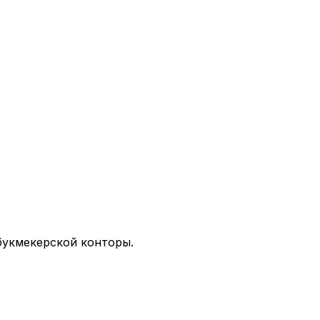
букмекерской конторы.