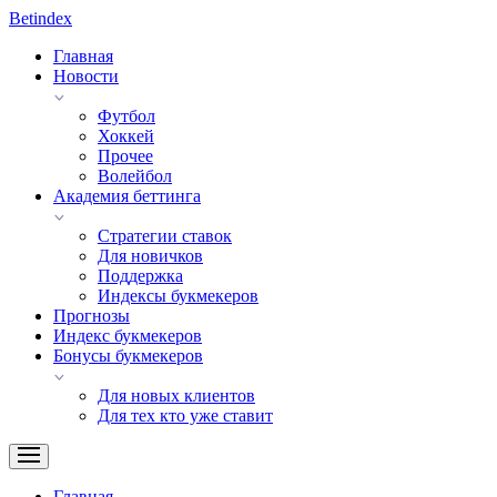
Bet
index
Главная
Новости
Футбол
Хоккей
Прочее
Волейбол
Академия беттинга
Стратегии ставок
Для новичков
Поддержка
Индексы букмекеров
Прогнозы
Индекс букмекеров
Бонусы букмекеров
Для новых клиентов
Для тех кто уже ставит
Главная