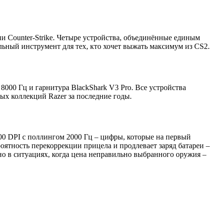
и Counter-Strike. Четыре устройства, объединённые единым
льный инструмент для тех, кто хочет выжать максимум из CS2.
8000 Гц и гарнитура BlackShark V3 Pro. Все устройства
х коллекций Razer за последние годы.
00 DPI с поллингом 2000 Гц – цифры, которые на первый
роятность перекоррекции прицела и продлевает заряд батареи –
но в ситуациях, когда цена неправильно выбранного оружия –