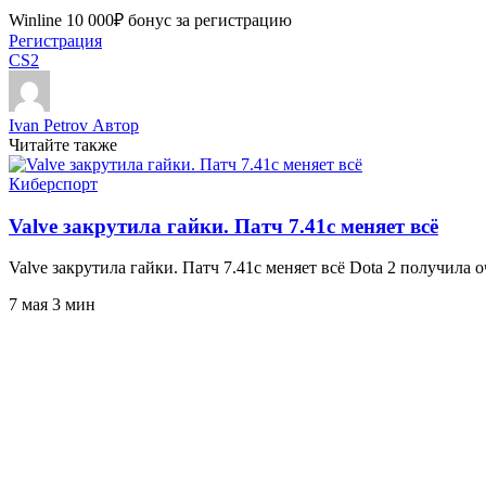
Winline
10 000₽ бонус за регистрацию
Регистрация
CS2
Ivan Petrov
Автор
Читайте также
Киберспорт
Valve закрутила гайки. Патч 7.41c меняет всё
Valve закрутила гайки. Патч 7.41c меняет всё Dota 2 получила
7 мая
3 мин