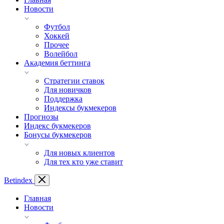
Новости
Футбол
Хоккей
Прочее
Волейбол
Академия беттинга
Стратегии ставок
Для новичков
Поддержка
Индексы букмекеров
Прогнозы
Индекс букмекеров
Бонусы букмекеров
Для новых клиентов
Для тех кто уже ставит
Bet
index
Главная
Новости