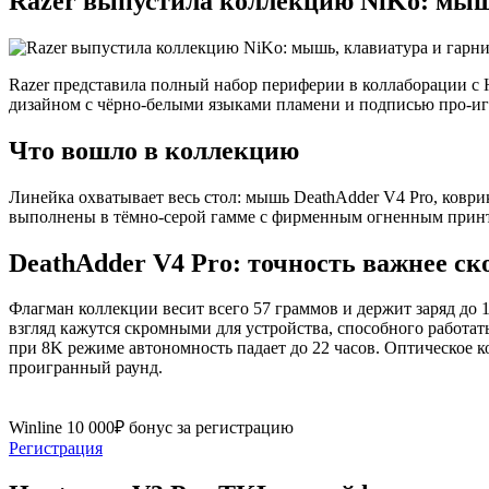
Razer выпустила коллекцию NiKo: мышь
Razer представила полный набор периферии в коллаборации с 
дизайном с чёрно-белыми языками пламени и подписью про-игр
Что вошло в коллекцию
Линейка охватывает весь стол: мышь DeathAdder V4 Pro, коврик
выполнены в тёмно-серой гамме с фирменным огненным принтом
DeathAdder V4 Pro: точность важнее ск
Флагман коллекции весит всего 57 граммов и держит заряд до 
взгляд кажутся скромными для устройства, способного работат
при 8K режиме автономность падает до 22 часов. Оптическое к
проигранный раунд.
Winline
10 000₽ бонус за регистрацию
Регистрация