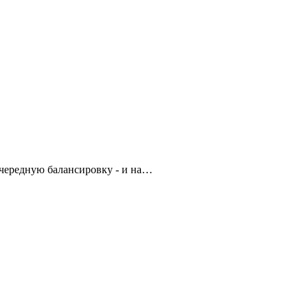
 очередную балансировку - и на…