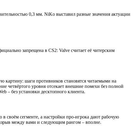
твительностью 0,3 мм. NiKo выставил разные значения актуации
фициально запрещена в CS2: Valve считает её читерским
ую картину: шаги противников становятся читаемыми на
ние четвёртого уровня отсекает внешние помехи без полной
eb – без установки десктопного клиента.
 в своём сегменте, а настройки про-игрока дают рабочую
 разрыв между вами и следующим рангом – вполне.