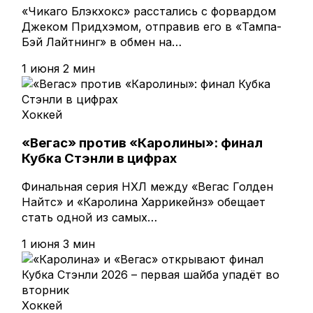
«Чикаго Блэкхокс» расстались с форвардом
Джеком Придхэмом, отправив его в «Тампа-
Бэй Лайтнинг» в обмен на…
1 июня
2 мин
Хоккей
«Вегас» против «Каролины»: финал
Кубка Стэнли в цифрах
Финальная серия НХЛ между «Вегас Голден
Найтс» и «Каролина Харрикейнз» обещает
стать одной из самых…
1 июня
3 мин
Хоккей