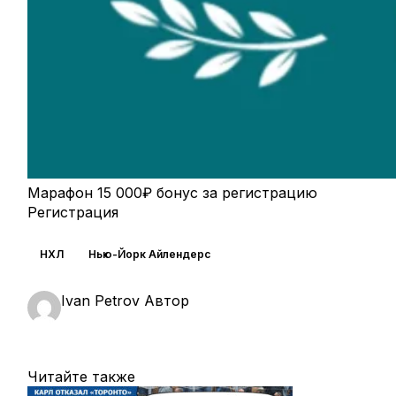
Марафон
15 000₽ бонус за регистрацию
Регистрация
НХЛ
Нью-Йорк Айлендерс
Ivan Petrov
Автор
Читайте также