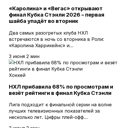
«Каролина» и «Вегас» открывают
финал Кубка Стэнли 2026 – первая
шайба упадёт во вторник
Два самых разогретых клуба НХЛ
встречаются в ночь со вторника в Роли:
«Каролина Харрикейнс» и…
3 июня
2 мин
Хоккей
НХЛ прибавила 68% по просмотрам и
везёт рейтинги в финал Кубка Стэнли
Лига подходит к финальной серии на волне
лучших телевизионных показателей за
несколько лет. Цифры плей-офф…