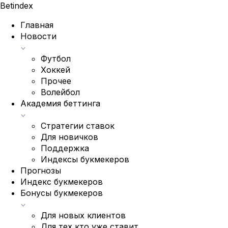
Bet
index
Главная
Новости
Футбол
Хоккей
Прочее
Волейбол
Академия беттинга
Стратегии ставок
Для новичков
Поддержка
Индексы букмекеров
Прогнозы
Индекс букмекеров
Бонусы букмекеров
Для новых клиентов
Для тех кто уже ставит