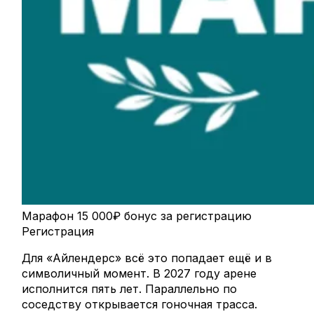
Марафон
15 000₽ бонус за регистрацию
Регистрация
Для «Айлендерс» всё это попадает ещё и в
символичный момент. В 2027 году арене
исполнится пять лет. Параллельно по
соседству открывается гоночная трасса.