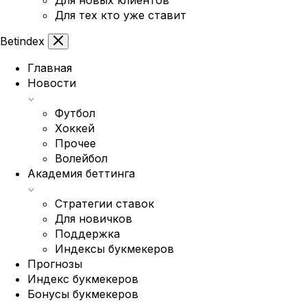
Для новых клиентов
Для тех кто уже ставит
Bet
index
Главная
Новости
Футбол
Хоккей
Прочее
Волейбол
Академия беттинга
Стратегии ставок
Для новичков
Поддержка
Индексы букмекеров
Прогнозы
Индекс букмекеров
Бонусы букмекеров