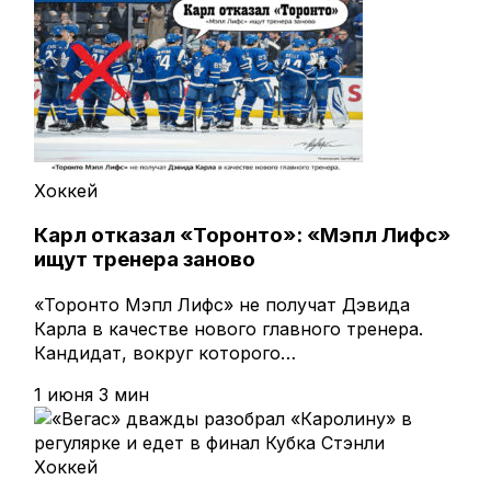
Хоккей
Карл отказал «Торонто»: «Мэпл Лифс»
ищут тренера заново
«Торонто Мэпл Лифс» не получат Дэвида
Карла в качестве нового главного тренера.
Кандидат, вокруг которого…
1 июня
3 мин
Хоккей