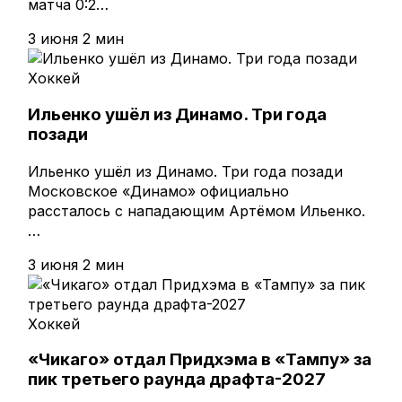
матча 0:2…
3 июня
2 мин
Хоккей
Ильенко ушёл из Динамо. Три года
позади
Ильенко ушёл из Динамо. Три года позади
Московское «Динамо» официально
рассталось с нападающим Артёмом Ильенко.
…
3 июня
2 мин
Хоккей
«Чикаго» отдал Придхэма в «Тампу» за
пик третьего раунда драфта-2027