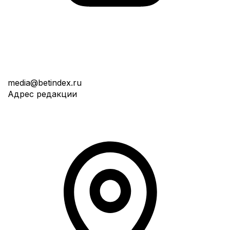
media@betindex.ru
Адрес редакции