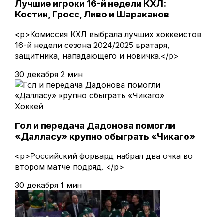
Лучшие игроки 16-й недели КХЛ:
Костин, Гросс, Ливо и Шараканов
<p>Комиссия КХЛ выбрала лучших хоккеистов
16-й недели сезона 2024/2025 вратаря,
защитника, нападающего и новичка.</p>
30 декабря
2 мин
Хоккей
Гол и передача Дадонова помогли
«Далласу» крупно обыграть «Чикаго»
<p>Российский форвард набрал два очка во
втором матче подряд. </p>
30 декабря
1 мин