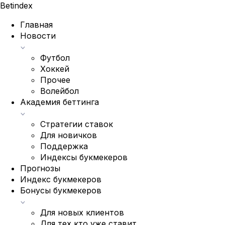
Bet
index
Главная
Новости
Футбол
Хоккей
Прочее
Волейбол
Академия беттинга
Стратегии ставок
Для новичков
Поддержка
Индексы букмекеров
Прогнозы
Индекс букмекеров
Бонусы букмекеров
Для новых клиентов
Для тех кто уже ставит