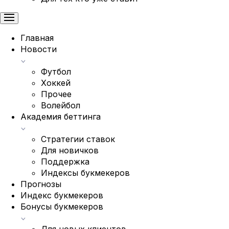
Главная
Новости
Футбол
Хоккей
Прочее
Волейбол
Академия беттинга
Стратегии ставок
Для новичков
Поддержка
Индексы букмекеров
Прогнозы
Индекс букмекеров
Бонусы букмекеров