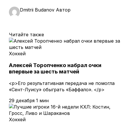
Dmitrii Budanov
Автор
Читайте также
Хоккей
Алексей Торопченко набрал очки
впервые за шесть матчей
<p>Его результативная передача не помогла
«Сент-Луису» обыграть «Баффало». </p>
29 декабря
1 мин
Хоккей