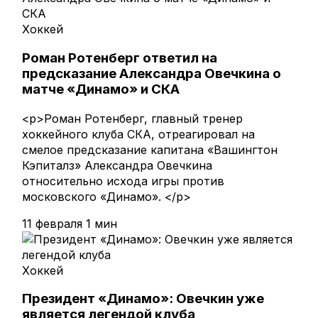
Хоккей
Роман Ротенберг ответил на
предсказание Александра Овечкина о
матче «Динамо» и СКА
<p>Роман Ротенберг, главный тренер
хоккейного клуба СКА, отреагировал на
смелое предсказание капитана «Вашингтон
Кэпиталз» Александра Овечкина
относительно исхода игры против
московского «Динамо». </p>
11 февраля
1 мин
Хоккей
Президент «Динамо»: Овечкин уже
является легендой клуба