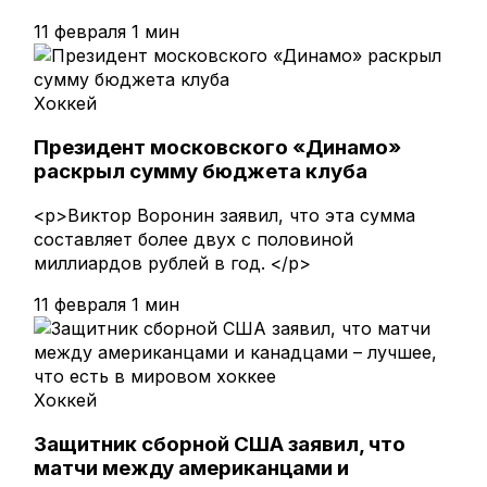
11 февраля
1 мин
Хоккей
Президент московского «Динамо»
раскрыл сумму бюджета клуба
<p>Виктор Воронин заявил, что эта сумма
составляет более двух с половиной
миллиардов рублей в год. </p>
11 февраля
1 мин
Хоккей
Защитник сборной США заявил, что
матчи между американцами и