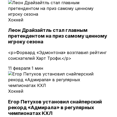
Хоккей
Леон Драйзайтль стал главным
претендентом на приз самому ценному
игроку сезона
<p>Форвард «Эдмонтона» возглавил рейтинг
соискателей Харт Трофи.</p>
11 февраля
1 мин
Хоккей
Егор Петухов установил снайперский
рекорд «Адмирала» в регулярных
чемпионатах КХЛ