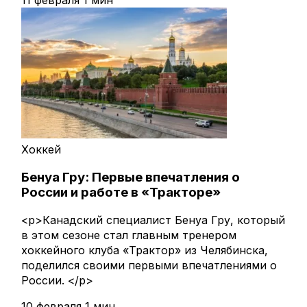
Хоккей
Бенуа Гру: Первые впечатления о
России и работе в «Тракторе»
<p>Канадский специалист Бенуа Гру, который
в этом сезоне стал главным тренером
хоккейного клуба «Трактор» из Челябинска,
поделился своими первыми впечатлениями о
России. </p>
10 февраля
1 мин