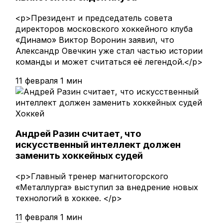
<p>Президент и председатель совета
директоров московского хоккейного клуба
«Динамо» Виктор Воронин заявил, что
Александр Овечкин уже стал частью истории
команды и может считаться её легендой.</p>
11 февраля
1 мин
Хоккей
Андрей Разин считает, что
искусственный интеллект должен
заменить хоккейных судей
<p>Главный тренер магнитогорского
«Металлурга» выступил за внедрение новых
технологий в хоккее. </p>
11 февраля
1 мин