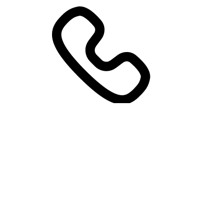
+7 936 609 39 00