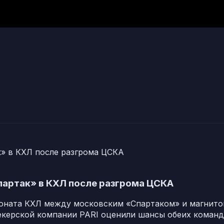
партак» в КХЛ после разгрома ЦСКА
ионата КХЛ между московским «Спартаком» и магнито
керской компании PARI оценили шансы обеих команд и