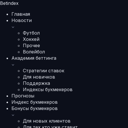
Bet
index
Главная
Новости
Футбол
Хоккей
Прочее
Волейбол
Академия беттинга
Стратегии ставок
Для новичков
Поддержка
Индексы букмекеров
Прогнозы
Индекс букмекеров
Бонусы букмекеров
Для новых клиентов
Для тех кто уже ставит