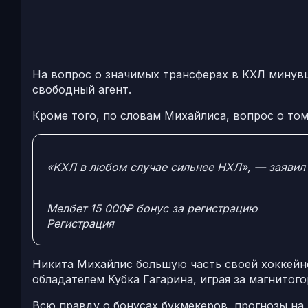
На вопрос о значимых трансферах в КХЛ минувш
свободный агент.
Кроме того, по словам Михайлиса, вопрос о том,
«КХЛ в любом случае сильнее НХЛ», — заявил 
Мелбет
15 000₽ бонус за регистрацию
Регистрация
Никита Михайлис большую часть своей хоккейно
обладателем Кубка Гагарина, играя за магнитог
Всю правду о бонусах букмекеров, прогнозы на