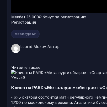
Мелбет
15 000₽ бонус за регистрацию
Регистрация
Металлург Мг
Leonid Moxov
Автор
Читайте также
Хоккей
Клиенты PARI: «Металлург» обыграет «С
<p>5 октября состоится матч регулярного чемп
17:00 по московскому времени. Аналитики букме