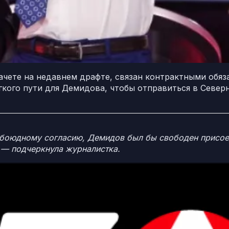
чете на недавнем драфте, связан контрактными обяза
легкого пути для Демидова, чтобы отправиться в Севе
обоюдному согласию, Демидов был бы свободен присоеди
, — подчеркнула журналистка.