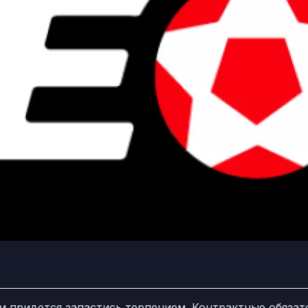
м придется запастись терпением. Контрактные обязат