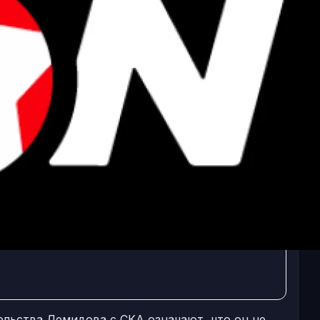
ельства Демидова с СКА означают, что он не