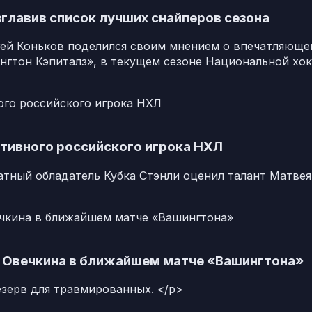
зглавив список лучших снайперов сезона
гей Коньков поделился своим мнением о впечатляющей
гтон Кэпиталз», в текущем сезоне Национальной хок
ктивного российского игрока НХЛ
тный обладатель Кубка Стэнли оценил талант Матвея
 Овечкина в ближайшем матче «Вашингтона»
зерв для травмированных. </p>