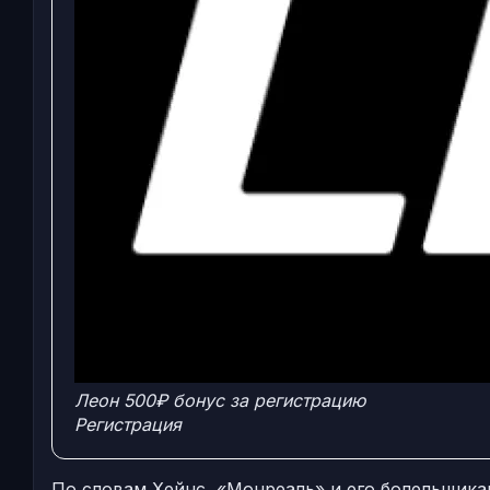
Леон
500₽ бонус за регистрацию
Регистрация
По словам Хейнс, «Монреаль» и его болельщика