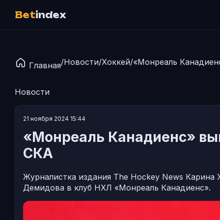
Bet
index
/
Новости
/
Хоккей
/
«Монреаль Канадиенс
Главная
Новости
21 ноября 2024 15:44
«Монреаль Канадиенс» вы
СКА
Журналистка издания The Hockey News Карина 
Демидова в клуб НХЛ «Монреаль Канадиенс».