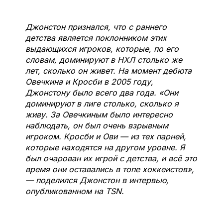
Джонстон признался, что с раннего
детства является поклонником этих
выдающихся игроков, которые, по его
словам, доминируют в НХЛ столько же
лет, сколько он живет. На момент дебюта
Овечкина и Кросби в 2005 году,
Джонстону было всего два года. «Они
доминируют в лиге столько, сколько я
живу. За Овечкиным было интересно
наблюдать, он был очень взрывным
игроком. Кросби и Ови — из тех парней,
которые находятся на другом уровне. Я
был очарован их игрой с детства, и всё это
время они оставались в топе хоккеистов»,
— поделился Джонстон в интервью,
опубликованном на TSN.