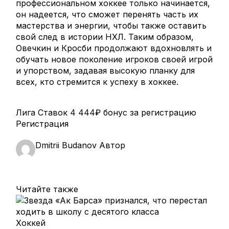
профессиональном хоккее только начинается,
он надеется, что сможет перенять часть их
мастерства и энергии, чтобы также оставить
свой след в истории НХЛ. Таким образом,
Овечкин и Кросби продолжают вдохновлять и
обучать новое поколение игроков своей игрой
и упорством, задавая высокую планку для
всех, кто стремится к успеху в хоккее.
Лига Ставок
4 444₽ бонус за регистрацию
Регистрация
Dmitrii Budanov
Автор
Читайте также
Хоккей