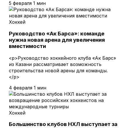
5 февраля
1 мин
Хоккей
Руководство «Ак Барса»: команде
нужна новая арена для увеличения
вместимости
<p>Руководство хоккейного клуба «Ак Барс»
из Казани рассматривает возможность
строительства новой арены для команды.
</p>
4 февраля
1 мин
Хоккей
Большинство клубов НХЛ выступает за