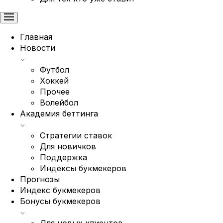
Главная
Новости
Футбол
Хоккей
Прочее
Волейбол
Академия беттинга
Стратегии ставок
Для новичков
Поддержка
Индексы букмекеров
Прогнозы
Индекс букмекеров
Бонусы букмекеров