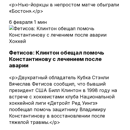
<p>Нью-йоркцы в непростом матче обыграли
«Бостон».</p>
6 февраля
1 мин
Хоккей
Фетисов: Клинтон обещал помочь
Константинову с лечением после
аварии
<p>Двукратный обладатель Кубка Стэнли
Вячеслав Фетисов сообщил, что бывший
президент США Билл Клинтон в 1998 году на
встрече с хоккеистами клуба Национальной
хоккейной лиги «Детройт Ред Уингз»
пообещал помочь защитнику Владимиру
Константинову в восстановлении после
тяжелой травмы.</p>