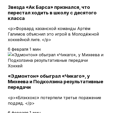
Звезда «Ак Барса» признался, что
перестал ходить в школу с десятого
класса
<p>Форвард казанской команды Артём
Галимов объяснил это игрой в Молодёжной
хоккейной лиге. </p>
6 февраля
1 мин
Хоккей
«Эдмонтон» обыграл «Чикаго», у
Михеева и Подколзина результативные
передачи
<p>«Блэкхокс» потерпели третье поражение
подряд. </p>
6 февраля
1 мин