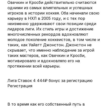
Овечкин и Кросби действительно считаются
одними из самых влиятельных и успешных
игроков в истории хоккея. Оба начинали свою
карьеру в НХЛ в 2005 году, и с тех пор
неизменно удерживают свои позиции среди
лидеров лиги. Их стиль игры и достижение
многочисленных рекордов вдохновляют
молодое поколение хоккеистов, в том числе и
таких, как Уайатт Джонстон. Джонстон не
скрывает, что именно наблюдение за игрой
таких мастеров, как Овечкин и Кросби,
мотивировало и вдохновляло его на
протяжении всей карьеры.
Лига Ставок
4 444₽ бонус за регистрацию
Регистрация
В то время как его собственный путь в