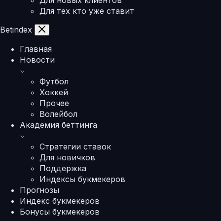
Для новых клиентов
Для тех кто уже ставит
Bet
index
Главная
Новости
Футбол
Хоккей
Прочее
Волейбол
Академия беттинга
Стратегии ставок
Для новичков
Поддержка
Индексы букмекеров
Прогнозы
Индекс букмекеров
Бонусы букмекеров