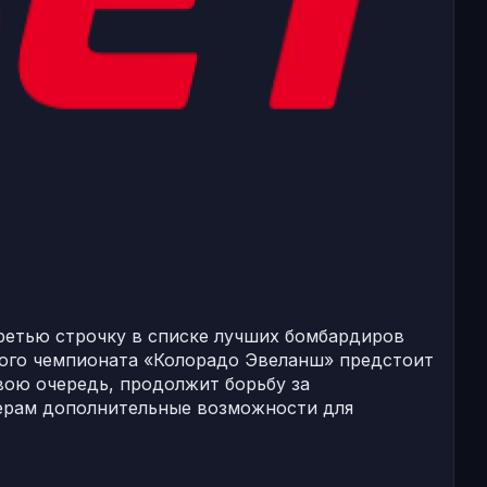
ретью строчку в списке лучших бомбардиров
рного чемпионата «Колорадо Эвеланш» предстоит
вою очередь, продолжит борьбу за
дерам дополнительные возможности для