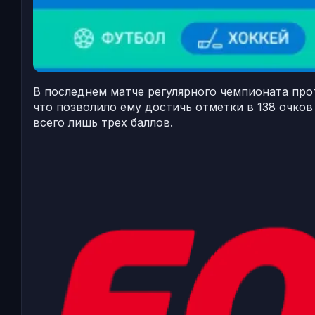
В последнем матче регулярного чемпионата про
что позволило ему достичь отметки в 138 очков 
всего лишь трех баллов.