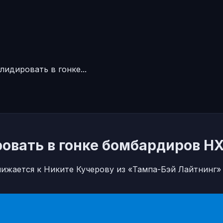
идировать в гонке...
овать в гонке бомбардиров Н
жается к Никите Кучерову из «Тампа-Бэй Лайтнинг» 