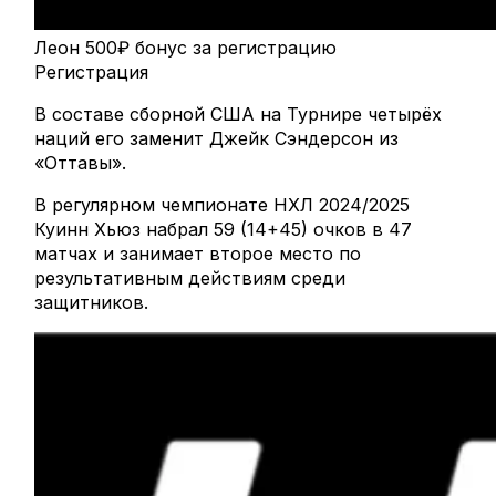
Леон
500₽ бонус за регистрацию
Регистрация
В составе сборной США на Турнире четырёх
наций его заменит Джейк Сэндерсон из
«Оттавы».
В регулярном чемпионате НХЛ 2024/2025
Куинн Хьюз набрал 59 (14+45) очков в 47
матчах и занимает второе место по
результативным действиям среди
защитников.