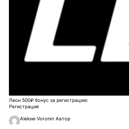
Леон
500₽ бонус за регистрацию
Регистрация
Aleksei Voronin
Автор