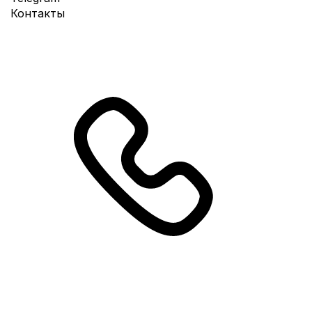
Контакты