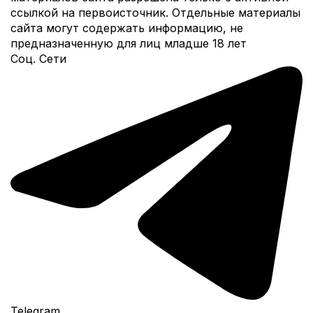
ссылкой на первоисточник. Отдельные материалы
сайта могут содержать информацию, не
предназначенную для лиц младше 18 лет
Соц. Сети
Telegram