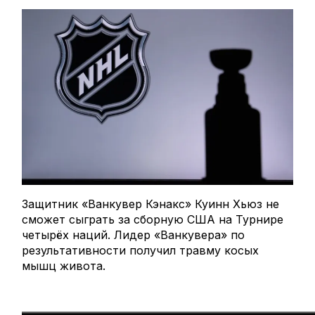
Защитник «Ванкувер Кэнакс» Куинн Хьюз не
сможет сыграть за сборную США на Турнире
четырёх наций. Лидер «Ванкувера» по
результативности получил травму косых
мышц живота.