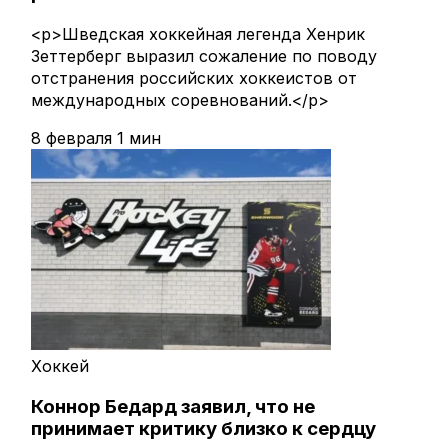
<p>Шведская хоккейная легенда Хенрик
Зеттерберг выразил сожаление по поводу
отстранения российских хоккеистов от
международных соревнований.</p>
8 февраля
1 мин
Хоккей
Коннор Бедард заявил, что не
принимает критику близко к сердцу