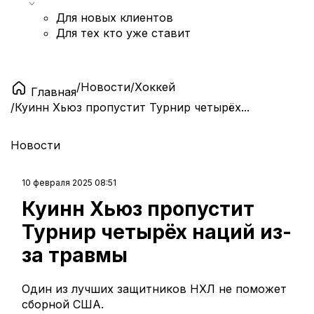
Для новых клиентов
Для тех кто уже ставит
/
Новости
/
Хоккей
Главная
/
Куинн Хьюз пропустит Турнир четырёх...
Новости
10 февраля 2025 08:51
Куинн Хьюз пропустит
Турнир четырёх наций из-
за травмы
Один из лучших защитников НХЛ не поможет
сборной США.