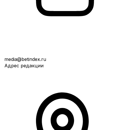
media@betindex.ru
Адрес редакции