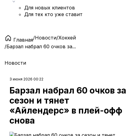
Для новых клиентов
Для тех кто уже ставит
/
Новости
/
Хоккей
Главная
/
Барзал набрал 60 очков за...
Новости
3 июня 2026 00:22
Барзал набрал 60 очков за
сезон и тянет
«Айлендерс» в плей-офф
снова