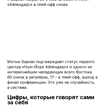
Мэтью Барзал подтверждает статус первого
центра «Нью-Йорк Айлендерс» и одного из
интереснейших нападающих всего Востока.
60 очков в регулярке, 17 – в плей-офф, выход в
финал конференции. Это уже не случайность,
а система.
Цифры, которые говорят сами
за себя