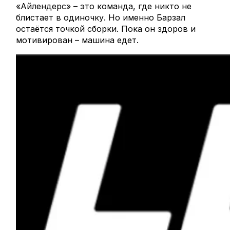
«Айлендерс» – это команда, где никто не
блистает в одиночку. Но именно Барзал
остаётся точкой сборки. Пока он здоров и
мотивирован – машина едет.