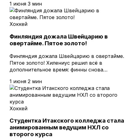
1 июня
3 мин
Хоккей
Финляндия дожала Швейцарию в
овертайме. Пятое золото!
Финляндия дожала Швейцарию в овертайме.
Пятое золото! Хилениус решил всё в
дополнительное время: финны снова…
1 июня
2 мин
Хоккей
Студентка Итакского колледжа стала
анимированным ведущим НХЛ со
второго курса