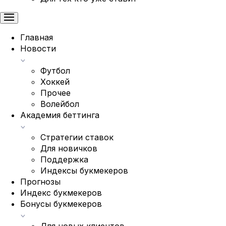
Главная
Новости
Футбол
Хоккей
Прочее
Волейбол
Академия беттинга
Стратегии ставок
Для новичков
Поддержка
Индексы букмекеров
Прогнозы
Индекс букмекеров
Бонусы букмекеров