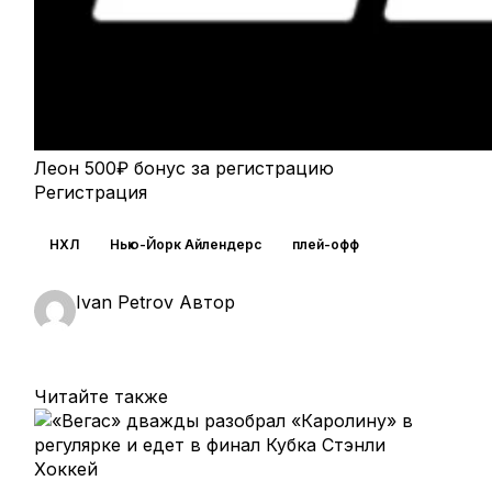
Леон
500₽ бонус за регистрацию
Регистрация
НХЛ
Нью-Йорк Айлендерс
плей-офф
Ivan Petrov
Автор
Читайте также
Хоккей