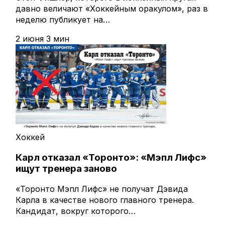
давно величают «Хоккейным оракулом», раз в
неделю публикует на…
2 июня
3 мин
Хоккей
Карл отказал «Торонто»: «Мэпл Лифс»
ищут тренера заново
«Торонто Мэпл Лифс» не получат Дэвида
Карла в качестве нового главного тренера.
Кандидат, вокруг которого…