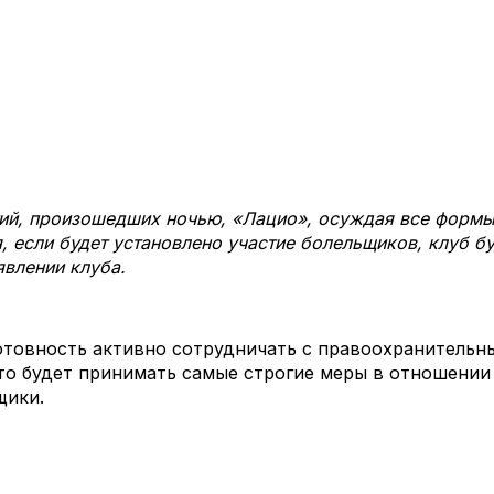
ий, произошедших ночью, «Лацио», осуждая все формы
, если будет установлено участие болельщиков, клуб б
явлении клуба.
товность активно сотрудничать с правоохранительны
то будет принимать самые строгие меры в отношении 
щики.