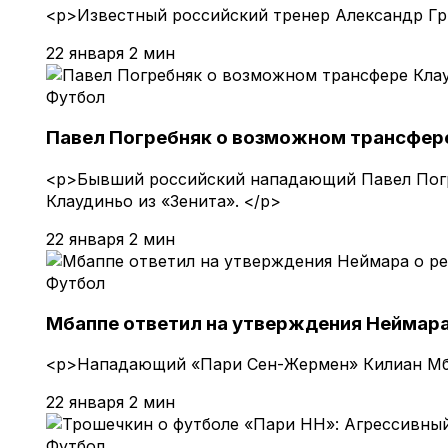
<p>Известный российский тренер Александр Гри
22 января
2 мин
Футбол
Павел Погребняк о возможном трансфере
<p>Бывший российский нападающий Павел Погре
Клаудиньо из «Зенита». </p>
22 января
2 мин
Футбол
Мбаппе ответил на утверждения Неймара
<p>Нападающий «Пари Сен-Жермен» Килиан Мбап
22 января
2 мин
Футбол