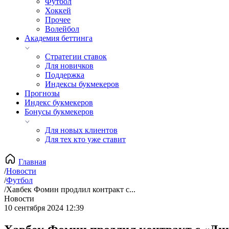
Футбол
Хоккей
Прочее
Волейбол
Академия беттинга
Стратегии ставок
Для новичков
Поддержка
Индексы букмекеров
Прогнозы
Индекс букмекеров
Бонусы букмекеров
Для новых клиентов
Для тех кто уже ставит
Главная
/
Новости
/
Футбол
/
Хавбек Фомин продлил контракт с...
Новости
10 сентября 2024 12:39