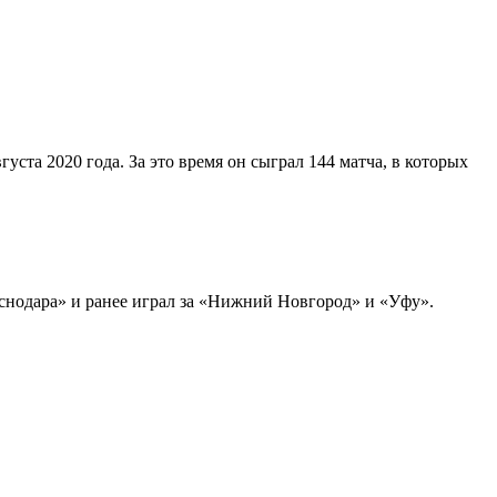
ста 2020 года. За это время он сыграл 144 матча, в которых
снодара» и ранее играл за «Нижний Новгород» и «Уфу».