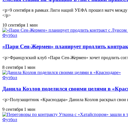
<p>9 сентября в рамках Лиги наций УЕФА прошел матч между с
</p>
10 сентября
1 мин
Футбол
«Пари Сен-Жермен» планирует продлить контрак
<p>Французский клуб «Пари Сен-Жермен» хочет продлить согла
8 сентября
1 мин
Футбол
Данила Козлов поделился своими целями в «Крас
<p>Полузащитник «Краснодара» Данила Козлов раскрыл свои 
9 сентября
1 мин
Футбол