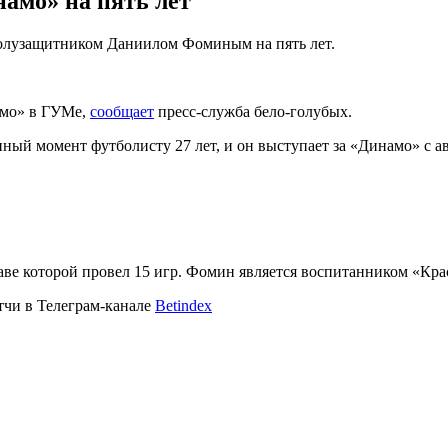
амо» на пять лет
олузащитником Даниилом Фоминым на пять лет.
амо» в ГУМе,
сообщает
пресс-служба бело-голубых.
й момент футболисту 27 лет, и он выступает за «Динамо» с авгу
аве которой провел 15 игр. Фомин является воспитанником «Кра
атчи в Телеграм-канале
Betindex