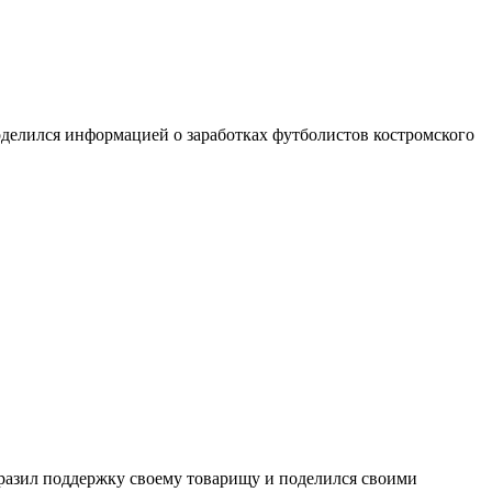
делился информацией о заработках футболистов костромского
ыразил поддержку своему товарищу и поделился своими