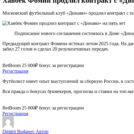
Хавбек Фомин продлил контракт с «Дин
Московский футбольный клуб «Динамо» продлил контракт с п
Подписание нового соглашения состоялось в Доме «Дин
Предыдущий контракт Фомина истекал летом 2025 года. На данны
забил 27 голов и сделал 20 результативных передач.
BetBoom
25 000₽ бонус за регистрацию
Регистрация
Футболист имеет опыт выступлений за сборную России, в сост
Вся правда о бонусах букмекеров, прогнозы и ставки на топ-м
BetBoom
25 000₽ бонус за регистрацию
Регистрация
Dmitrii Budanov
Автор