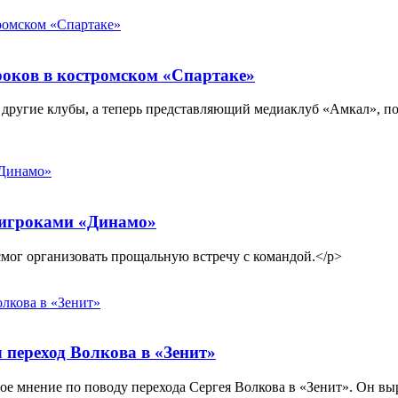
оков в костромском «Спартаке»
ругие клубы, а теперь представляющий медиаклуб «Амкал», по
 игроками «Динамо»
мог организовать прощальную встречу с командой.</p>
переход Волкова в «Зенит»
ое мнение по поводу перехода Сергея Волкова в «Зенит». Он в