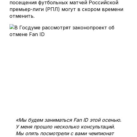
посещения футбольных матчей Российской
премьер-лиги (РПЛ) могут в скором времени
отменить.
«Мы будем заниматься Fan ID этой осенью.
У меня прошло несколько консультаций.
Мы опять посмотрели с вами чемпионат