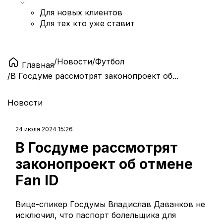
Для новых клиентов
Для тех кто уже ставит
/
Новости
/
Футбол
Главная
/
В Госдуме рассмотрят законопроект об...
Новости
24 июля 2024 15:26
В Госдуме рассмотрят
законопроект об отмене
Fan ID
Вице-спикер Госдумы Владислав Даванков не
исключил, что паспорт болельщика для