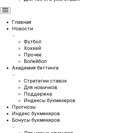
Главная
Новости
Футбол
Хоккей
Прочее
Волейбол
Академия беттинга
Стратегии ставок
Для новичков
Поддержка
Индексы букмекеров
Прогнозы
Индекс букмекеров
Бонусы букмекеров