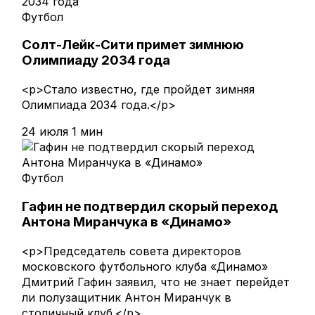
Футбол
Солт-Лейк-Сити примет зимнюю
Олимпиаду 2034 года
<p>Стало известно, где пройдет зимняя
Олимпиада 2034 года.</p>
24 июля
1 мин
Футбол
Гафин не подтвердил скорый переход
Антона Миранчука в «Динамо»
<p>Председатель совета директоров
московского футбольного клуба «Динамо»
Дмитрий Гафин заявил, что не знает перейдет
ли полузащитник Антон Миранчук в
столичный клуб.</p>