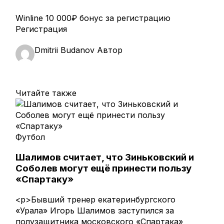
Winline
10 000₽ бонус за регистрацию
Регистрация
Dmitrii Budanov
Автор
Читайте также
Футбол
Шалимов считает, что Зиньковский и
Соболев могут ещё принести пользу
«Спартаку»
<p>Бывший тренер екатеринбургского
«Урала» Игорь Шалимов заступился за
полузащитника московского «Спартака»