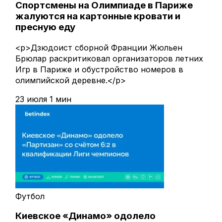
Спортсмены на Олимпиаде в Париже
жалуются на картонные кровати и
пресную еду
<p>Дзюдоист сборной Франции Жюльен
Брюлар раскритиковал организаторов летних
Игр в Париже и обустройство номеров в
олимпийской деревне.</p>
23 июля
1 мин
Футбол
Киевское «Динамо» одолело