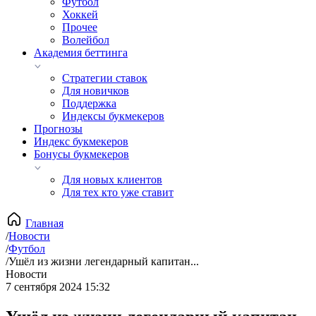
Футбол
Хоккей
Прочее
Волейбол
Академия беттинга
Стратегии ставок
Для новичков
Поддержка
Индексы букмекеров
Прогнозы
Индекс букмекеров
Бонусы букмекеров
Для новых клиентов
Для тех кто уже ставит
Главная
/
Новости
/
Футбол
/
Ушёл из жизни легендарный капитан...
Новости
7 сентября 2024 15:32