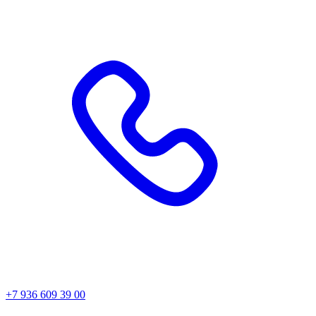
+7 936 609 39 00