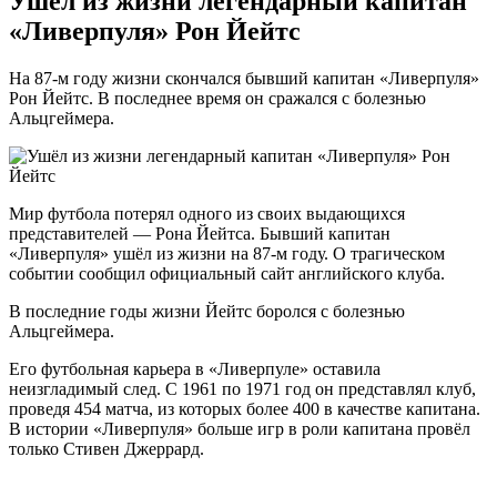
Ушёл из жизни легендарный капитан
«Ливерпуля» Рон Йейтс
На 87-м году жизни скончался бывший капитан «Ливерпуля»
Рон Йейтс. В последнее время он сражался с болезнью
Альцгеймера.
Мир футбола потерял одного из своих выдающихся
представителей — Рона Йейтса. Бывший капитан
«Ливерпуля» ушёл из жизни на 87-м году. О трагическом
событии сообщил официальный сайт английского клуба.
В последние годы жизни Йейтс боролся с болезнью
Альцгеймера.
Его футбольная карьера в «Ливерпуле» оставила
неизгладимый след. С 1961 по 1971 год он представлял клуб,
проведя 454 матча, из которых более 400 в качестве капитана.
В истории «Ливерпуля» больше игр в роли капитана провёл
только Стивен Джеррард.