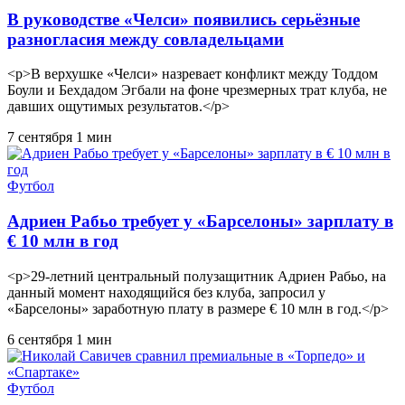
В руководстве «Челси» появились серьёзные
разногласия между совладельцами
<p>В верхушке «Челси» назревает конфликт между Тоддом
Боули и Бехдадом Эгбали на фоне чрезмерных трат клуба, не
давших ощутимых результатов.</p>
7 сентября
1 мин
Футбол
Адриен Рабьо требует у «Барселоны» зарплату в
€ 10 млн в год
<p>29-летний центральный полузащитник Адриен Рабьо, на
данный момент находящийся без клуба, запросил у
«Барселоны» заработную плату в размере € 10 млн в год.</p>
6 сентября
1 мин
Футбол