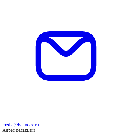
media@betindex.ru
Адрес редакции