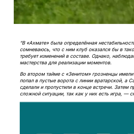
“В «Ахмате» была определённая нестабильност
сомневаюсь, что с ним клуб оказался бы в тако
требует изменений в составе. Однако, наблюдая
мастерства для реализации моментов.
Во втором тайме с «Зенитом» грозненцы имели 
попал в пустые ворота с линии вратарской, а С
сделали и пропустили в конце встречи. Затем п
сложной ситуации, так как у них есть игра, — 