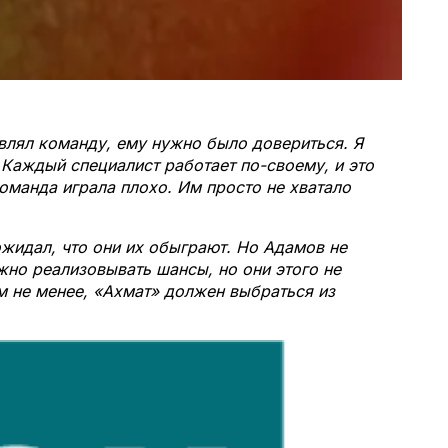
влял команду, ему нужно было довериться. Я
. Каждый специалист работает по-своему, и это
команда играла плохо. Им просто не хватало
ожидал, что они их обыграют. Но Адамов не
ужно реализовывать шансы, но они этого не
ем не менее, «Ахмат» должен выбраться из