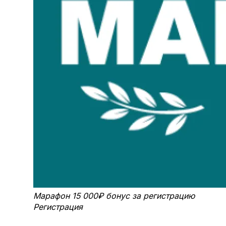
Марафон
15 000₽ бонус за регистрацию
Регистрация