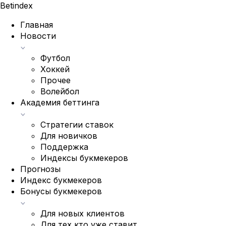
Bet
index
Главная
Новости
Футбол
Хоккей
Прочее
Волейбол
Академия беттинга
Стратегии ставок
Для новичков
Поддержка
Индексы букмекеров
Прогнозы
Индекс букмекеров
Бонусы букмекеров
Для новых клиентов
Для тех кто уже ставит