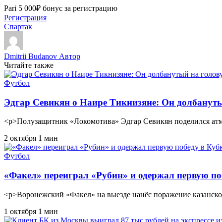
Pari
5 000₽ бонус за регистрацию
Регистрация
Спартак
Dmitrii Budanov
Автор
Читайте также
Футбол
Эдгар Севикян о Наире Тикнизяне: Он долбануты
<p>Полузащитник «Локомотива» Эдгар Севикян поделился атм
2 октября
1 мин
Футбол
«Факел» переиграл «Рубин» и одержал первую по
<p>Воронежский «Факел» на выезде нанёс поражение казанско
1 октября
1 мин