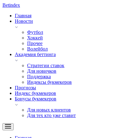
Bet
index
Главная
Новости
Футбол
Хоккей
Прочее
Волейбол
Академия беттинга
Стратегии ставок
Для новичков
Поддержка
Индексы букмекеров
Прогнозы
Индекс букмекеров
Бонусы букмекеров
Для новых клиентов
Для тех кто уже ставит
Главная