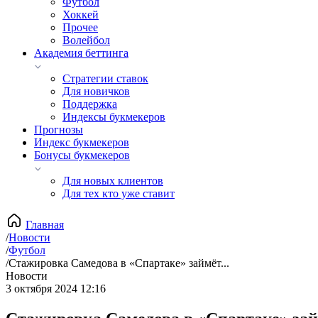
Футбол
Хоккей
Прочее
Волейбол
Академия беттинга
Стратегии ставок
Для новичков
Поддержка
Индексы букмекеров
Прогнозы
Индекс букмекеров
Бонусы букмекеров
Для новых клиентов
Для тех кто уже ставит
Главная
/
Новости
/
Футбол
/
Стажировка Самедова в «Спартаке» займёт...
Новости
3 октября 2024 12:16