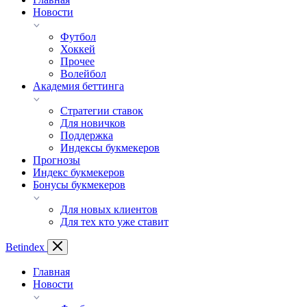
Новости
Футбол
Хоккей
Прочее
Волейбол
Академия беттинга
Стратегии ставок
Для новичков
Поддержка
Индексы букмекеров
Прогнозы
Индекс букмекеров
Бонусы букмекеров
Для новых клиентов
Для тех кто уже ставит
Bet
index
Главная
Новости