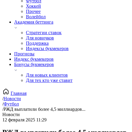
Футбол
Хоккей
Прочее
Волейбол
Академия беттинга
Стратегии ставок
Для новичков
Поддержка
Индексы букмекеров
Прогнозы
Индекс букмекеров
Бонусы букмекеров
Для новых клиентов
Для тех кто уже ставит
Главная
/
Новости
/
Футбол
/
РЖД выплатили более 4,5 миллиардов...
Новости
12 февраля 2025 11:29