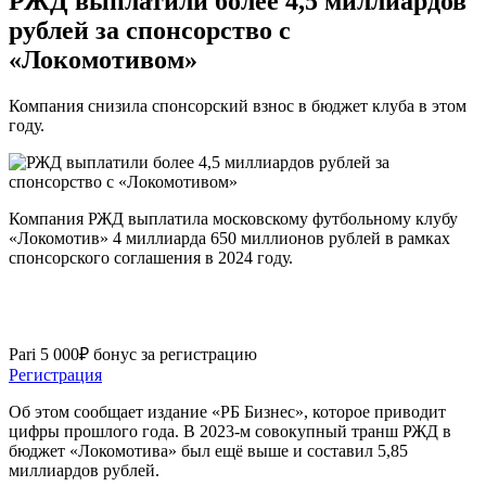
РЖД выплатили более 4,5 миллиардов
рублей за спонсорство с
«Локомотивом»
Компания снизила спонсорский взнос в бюджет клуба в этом
году.
Компания РЖД выплатила московскому футбольному клубу
«Локомотив» 4 миллиарда 650 миллионов рублей в рамках
спонсорского соглашения в 2024 году.
Pari
5 000₽ бонус за регистрацию
Регистрация
Об этом сообщает издание «РБ Бизнес», которое приводит
цифры прошлого года. В 2023-м совокупный транш РЖД в
бюджет «Локомотива» был ещё выше и составил 5,85
миллиардов рублей.