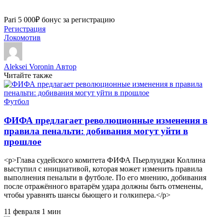
Pari
5 000₽ бонус за регистрацию
Регистрация
Локомотив
Aleksei Voronin
Автор
Читайте также
Футбол
ФИФА предлагает революционные изменения в
правила пенальти: добивания могут уйти в
прошлое
<p>Глава судейского комитета ФИФА Пьерлуиджи Коллина
выступил с инициативой, которая может изменить правила
выполнения пенальти в футболе. По его мнению, добивания
после отражённого вратарём удара должны быть отменены,
чтобы уравнять шансы бьющего и голкипера.</p>
11 февраля
1 мин