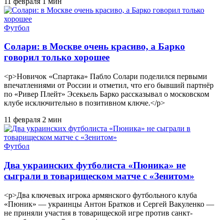
11 февраля
1 мин
Футбол
Солари: в Москве очень красиво, а Барко
говорил только хорошее
<p>Новичок «Спартака» Пабло Солари поделился первыми
впечатлениями от России и отметил, что его бывший партнёр
по «Ривер Плейт» Эсекьель Барко рассказывал о московском
клубе исключительно в позитивном ключе.</p>
11 февраля
2 мин
Футбол
Два украинских футболиста «Пюника» не
сыграли в товарищеском матче с «Зенитом»
<p>Два ключевых игрока армянского футбольного клуба
«Пюник» — украинцы Антон Братков и Сергей Вакуленко —
не приняли участия в товарищеской игре против санкт-