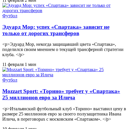
11 февраля
2 мин
Футбол
Эдуард Мор: успех «Спартака» зависит не
только от дорогих трансферов
<p>Эдуард Мор, некогда защищавший цвета «Спартака»,
поделился своим мнением о текущей трансферной стратегии
клуба. </p>
11 февраля
1 мин
Футбол
Mozzart Sport: «Торино» требует у «Спартака»
25 миллионов евро за Илича
<p>Итальянский футбольный клуб «Торино» выставил цену в
размере 25 миллионов евро за своего полузащитника Ивана
Илича, в переговорах с московским «Спартаком». </p>
10 февраля
1 мин