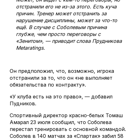
отстранили его не из-за этого. Есть куча
причин. Тренер может отстранить за
нарушение дисциплины, может за что-то
ещё. В случае с Соболевым причина
глубже, чем просто переговоры с
«Зенитом», — приводит слова Прудникова
Metaratings
.
Он предположил, что, возможно, игрока
отстранили за то, что он «не выполняет
обязательства по контракту».
«У клуба есть на это право», — добавил
Пудников.
Спортивный директор красно-белых Томаш
Амарал 23 июля сообщил, что Соболева
перестал тренировать с основной командой.
Соболев в 140 матчах за «Спартак» забил 58