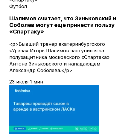
Футбол
Шалимов считает, что Зиньковский и
Соболев могут ещё принести пользу
«Спартаку»
<p>Бывший тренер екатеринбургского
«Урала» Игорь Шалимов заступился за
полузащитника московского «Спартака»
Антона Зиньковского и нападающем
Александр Соболева.</p>
23 июля
1 мин