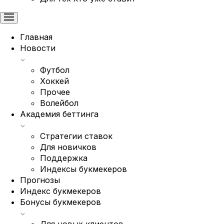
Главная
Новости
Футбол
Хоккей
Прочее
Волейбол
Академия беттинга
Стратегии ставок
Для новичков
Поддержка
Индексы букмекеров
Прогнозы
Индекс букмекеров
Бонусы букмекеров