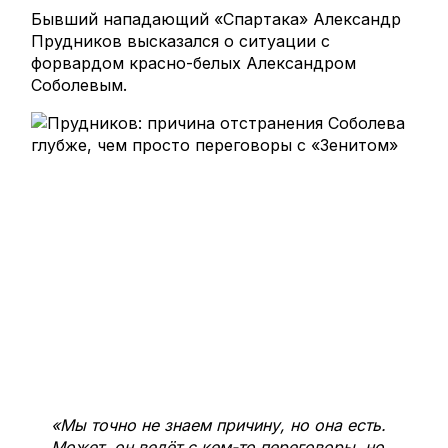
Бывший нападающий «Спартака» Александр
Прудников высказался о ситуации с
форвардом красно-белых Александром
Соболевым.
«Мы точно не знаем причину, но она есть.
Может, он ведёт с кем-то переговоры, но