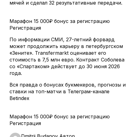
мячей и сделал 32 результативные передачи.
Марафон
15 000₽ бонус за регистрацию
Регистрация
По информации СМИ, 27-летний форвард
может продолжить карьеру в петербургском
«Зените». Transfermarkt оценивает его
стоимость в 7,5 млн евро. Контракт Соболева
со «Спартаком» действует до 30 июня 2026
года.
Вся правда о бонусах букмекеров, прогнозы и
ставки на топ-матчи в Телеграм-канале
Betindex
Марафон
15 000₽ бонус за регистрацию
Регистрация
Dmitrii Budanov
Автор