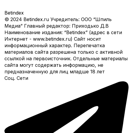
Bet
index
© 2024 Betindex.ru
Учредитель:
ООО “Шпиль
Медиа”
Главный редактор:
Приходько Д.В
Наименование издания:
“Betindex” (адрес в сети
Интернет - www.betindex.ru) Сайт носит
информационный характер. Перепечатка
материалов сайта разрешена только с активной
ссылкой на первоисточник. Отдельные материалы
сайта могут содержать информацию, не
предназначенную для лиц младше 18 лет
Соц. Сети