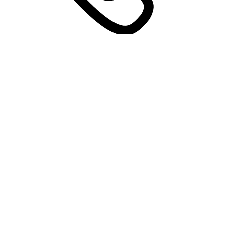
+7 936 609 39 00