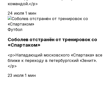
командой.</p>
24 июля
1 мин
Футбол
Соболев отстранён от тренировок со
«Спартаком»
<p>Нападающий московского «Спартака» все
ближе к переходу в петербургский «Зенит».
</p>
23 июля
1 мин