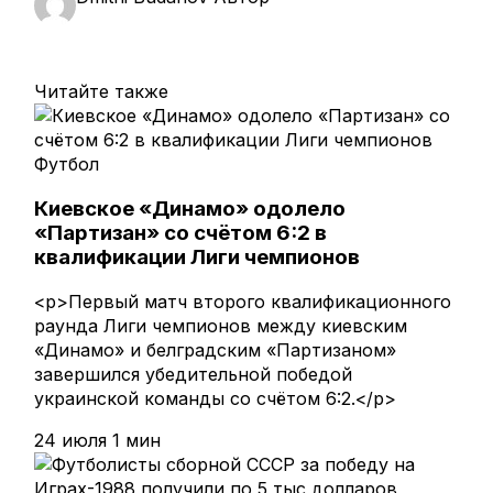
Читайте также
Футбол
Киевское «Динамо» одолело
«Партизан» со счётом 6:2 в
квалификации Лиги чемпионов
<p>Первый матч второго квалификационного
раунда Лиги чемпионов между киевским
«Динамо» и белградским «Партизаном»
завершился убедительной победой
украинской команды со счётом 6:2.</p>
24 июля
1 мин