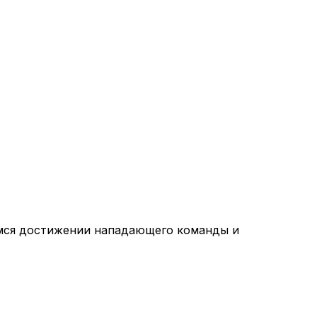
емся достижении нападающего команды и