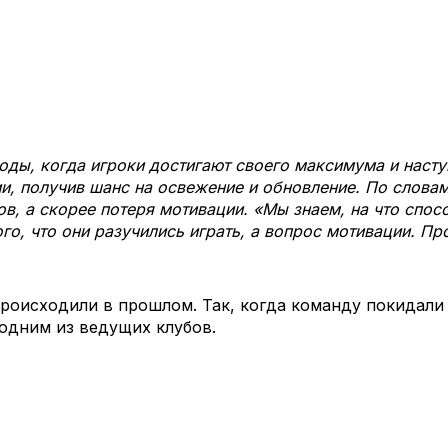
оды, когда игроки достигают своего максимума и насту
ции, получив шанс на освежение и обновление. По слов
ов, а скорее потеря мотивации. «Мы знаем, на что спос
ого, что они разучились играть, а вопрос мотивации. Пр
роисходили в прошлом. Так, когда команду покидали 
 одним из ведущих клубов.