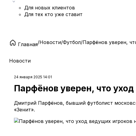
Для новых клиентов
Для тех кто уже ставит
/
Новости
/
Футбол
/
Парфёнов уверен, что
Главная
Новости
24 января 2025 14:01
Парфёнов уверен, что уход
Дмитрий Парфёнов, бывший футболист московско
«Зенит».