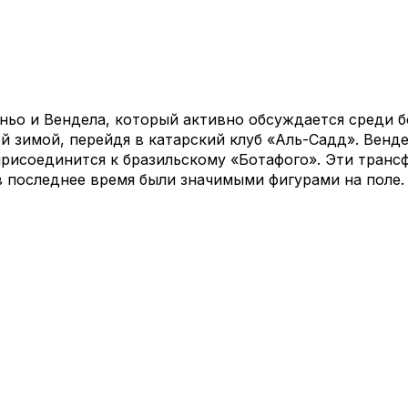
ньо и Вендела, который активно обсуждается среди б
й зимой, перейдя в катарский клуб «Аль-Садд». Венде
присоединится к бразильскому «Ботафого». Эти транс
в последнее время были значимыми фигурами на поле.