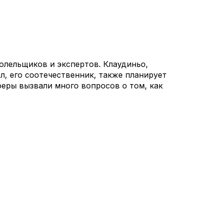
олельщиков и экспертов. Клаудиньо,
л, его соотечественник, также планирует
феры вызвали много вопросов о том, как