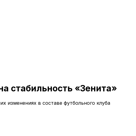
 на стабильность «Зенита»
х изменениях в составе футбольного клуба