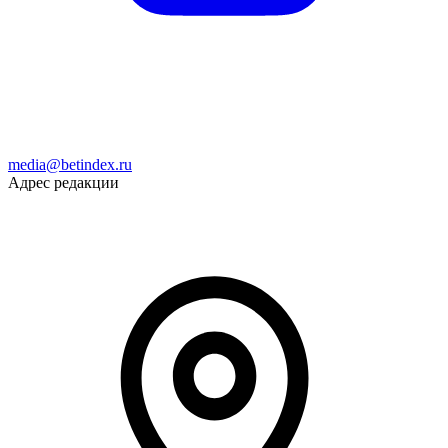
media@betindex.ru
Адрес редакции