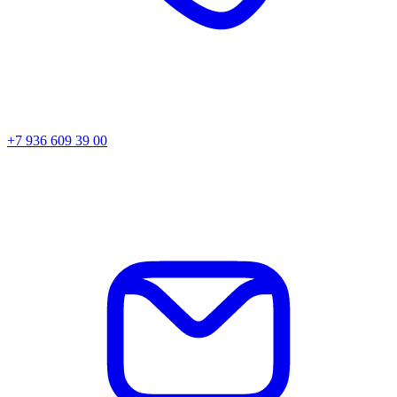
+7 936 609 39 00