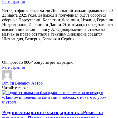
Регистрация
Четвертьфинальные матчи Лиги наций запланированы на 20-
23 марта 2025 года. За выход в полуфинал будут бороться
сборные Португалии, Хорватии, Франции, Италии, Германии,
Нидерландов, Испании и Дании. Эти команды представляют
высший дивизион — лигу А. Одновременно в стыковых
матчах за право остаться в текущем дивизионе сразятся
Шотландия, Венгрия, Бельгия и Сербия.
Olimpbet
15 000₽ бонус за регистрацию
Регистрация
Dmitrii Budanov
Автор
Читайте также
Футбол
Родригес выразил благодарность «Роме» за