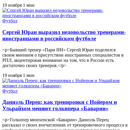
19 ноября
1 мин
Футбол
Сергей Юран выразил недовольство тренерами-
иностранцами в российском футболе
<p>Бывший тренер «Пари НН» Сергей Юран поделился
своим мнением о присутствии иностранных специалистов в
РПЛ, акцентировав внимание на том, что в России есть
достаточно своих тренеров.</p>
19 ноября
1 мин
Футбол
Даниэль Перец: как тренировки с Нойером и
Ульрайхом меняют голкипера «Баварии»
<p>Голкипер мюнхенской «Баварии» Даниэль Перец
рассказал о своих впечатлениях от тренировочного процесса в