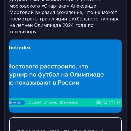
московского «Спартака» Александр
Мостовой выразил сожаление, что не может
посмотреть трансляции футбольного турнира
на летней Олимпиаде 2024 года по
телевизору.