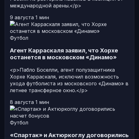
международной арены.</p>
9 августа
1 мин
Футбол
Агент Карраскаля заявил, что Хорхе
останется в московском «Динамо»
<p>Пабло Боселли, агент полузащитника
Хорхе Карраскаля, исключил возможность
ухода футболиста из московского «Динамо» в
летнее трансферное окно.</p>
8 августа
1 мин
Футбол
«Спартак» и Актюркоглу договорились