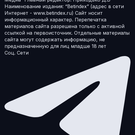
Наименование издания:
“Betindex” (адрес в сети
Интернет - www.betindex.ru) Сайт носит
информационный характер. Перепечатка
материалов сайта разрешена только с активной
ссылкой на первоисточник. Отдельные материалы
сайта могут содержать информацию, не
предназначенную для лиц младше 18 лет
Соц. Сети