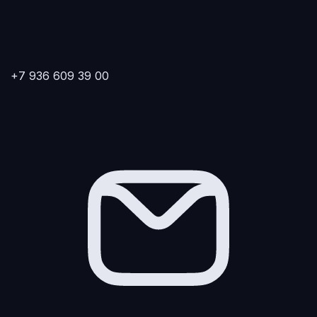
+7 936 609 39 00