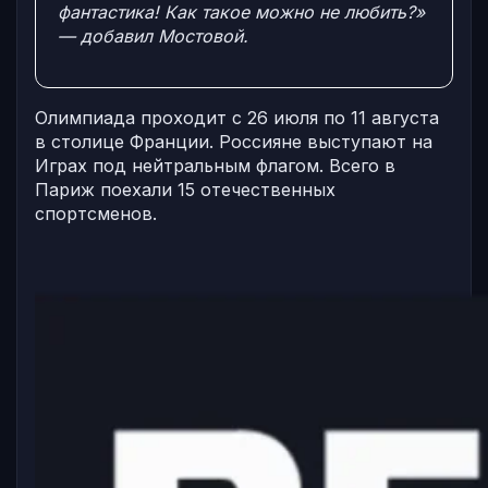
фантастика! Как такое можно не любить?»
— добавил Мостовой.
Олимпиада проходит с 26 июля по 11 августа
в столице Франции. Россияне выступают на
Играх под нейтральным флагом. Всего в
Париж поехали 15 отечественных
спортсменов.