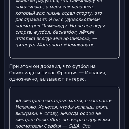
«Многие радуются, что Олимпиаду не
показывают, а меня как человека,
который всю жизнь отдал спорту, это
расстраивает. Я бы с удовольствием
посмотрел Олимпиаду. Но не все виды
спорта: футбол, баскетбол, лёгкая
атлетика всегда мне нравилась», —
цитирует Мостового
«Чемпионат»
.
При этом он добавил, что футбол на
Олимпиаде и финал Франция — Испания,
однозначно, вызывают интерес.
«Я смотрел некоторые матчи, в частности
Испанию. Хочется, чтобы испанцы опять
выиграли. К слову, никогда особо не
смотрел баскетбол, но вчера с друзьями
посмотрели Сербия — США. Это