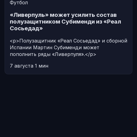
Футбол
«Ливерпуль» может усилить состав
полузащитником Субименди из «Реал
Сосьедад»
<p>Полузащитник «Реал Сосьедад» и сборной
Испании Мартин Субименди может
пополнить ряды «Ливерпуля».</p>
7 августа
1 мин