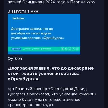
летней Олимпиаде 2024 года в Париже.</p>
8 августа
1 мин
Футбол
Деограсия заявил, что до декабря не
стоит ждать усиления состава
«Оренбурга»
<p>Главный тренер «Оренбурга» Давид
Деограсия рассказал, что усиление команды
можно будет ждать только в зимнее
трансферное окно.</p>