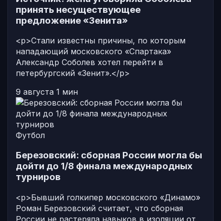
принять несуществующее
предложение «Зенита»
<p>Стали известны причины, по которым
нападающий московского «Спартака»
Александр Соболев хотел перейти в
петербургский «Зенит».</p>
9 августа
1 мин
Футбол
Березовский: сборная России могла бы
дойти до 1/8 финала международных
турниров
<p>Бывший голкипер московского «Динамо»
Роман Березовский считает, что сборная
России не растеряла навыков в изоляции от