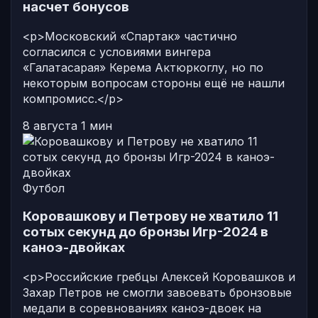
насчет бонусов
<p>Московский «Спартак» частично
согласился с условиями вингера
«Галатасарая» Керема Актюркоглу, но по
некоторым вопросам стороны ещё не нашли
компромисс.</p>
8 августа
1 мин
Футбол
Коровашкову и Петрову не хватило 11
сотых секунд до бронзы Игр-2024 в
каноэ-двойках
<p>Российские гребцы Алексей Коровашков и
Захар Петров не смогли завоевать бронзовые
медали в соревнованиях каноэ-двоек на