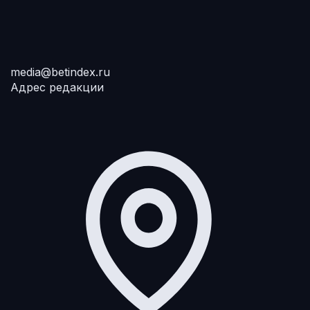
media@betindex.ru
Адрес редакции