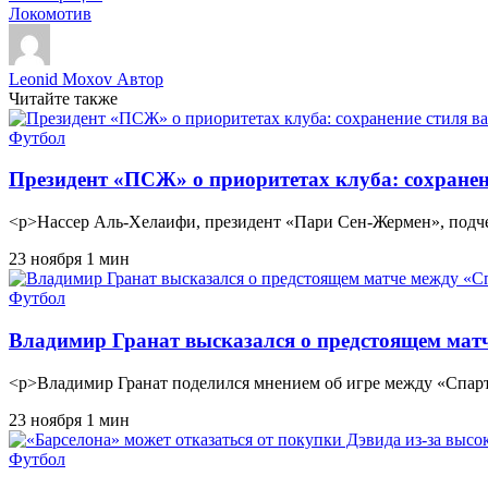
Локомотив
Leonid Moxov
Автор
Читайте также
Футбол
Президент «ПСЖ» о приоритетах клуба: сохранен
<p>Нассер Аль-Хелаифи, президент «Пари Сен-Жермен», подчер
23 ноября
1 мин
Футбол
Владимир Гранат высказался о предстоящем мат
<p>Владимир Гранат поделился мнением об игре между «Спарт
23 ноября
1 мин
Футбол