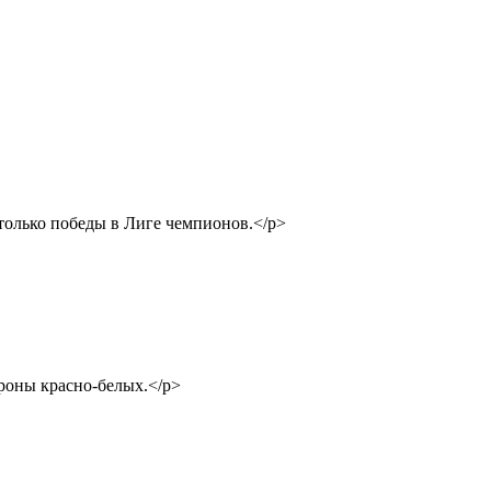
только победы в Лиге чемпионов.</p>
роны красно-белых.</p>