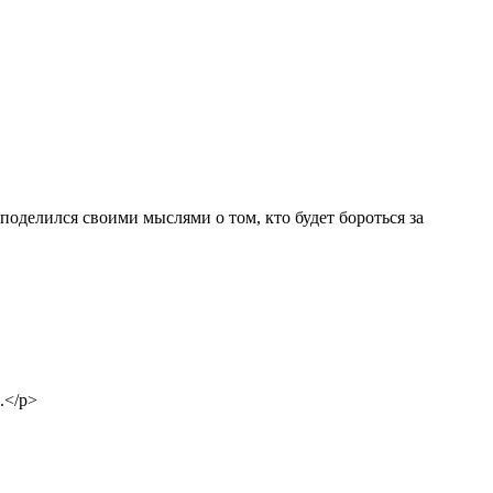
делился своими мыслями о том, кто будет бороться за
.</p>