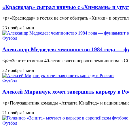
«Краснодар» сыграл вничью с «Химками» и упус
<p>«Краснодар» в гостях не смог обыграть «Химки» и опустилс
23 ноября
1 мин
Футбол
Александр Медведев: чемпионство 1984 года — фу
<p>«Зенит» отметил 40-летие своего первого чемпионства в С
22 ноября
1 мин
Футбол
Алексей Миранчук хочет завершить карьеру в Ро
<p>Полузащитник команды «Атланта Юнайтед» и национальной
21 ноября
1 мин
Футбол