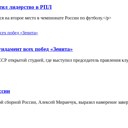
тил лидерство в РПЛ
я на второе место в чемпионате России по футболу.</p>
ндамент всех побед «Зенита»
ССР открытой студией, где выступил председатель правления кл
ссии
 сборной России, Алексей Миранчук, выразил намерение заверш