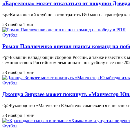
«Барселона» может отказаться от покупки Дэвида
<p>Каталонский клуб не готов тратить €80 млн на трансфер к
23 ноября
1 мин
Футбол
Роман Павлюченко оценил шансы команд на поб
<p>Бывший нападающий сборной России, а также известных мо
чемпионство в Российском чемпионате по футболу в сезоне 202
23 ноября
1 мин
Футбол
Джошуа Зиркзее может покинуть «Манчестер Юнай
<p>Руководство «Манчестер Юнайтед» сомневается в перспект
23 ноября
1 мин
Футбол