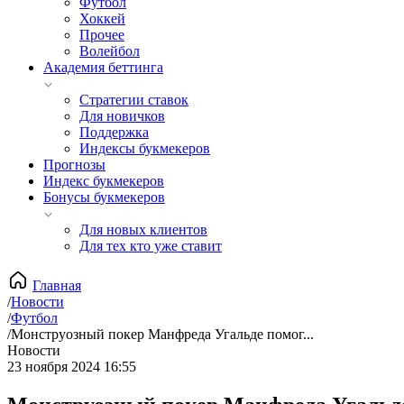
Футбол
Хоккей
Прочее
Волейбол
Академия беттинга
Стратегии ставок
Для новичков
Поддержка
Индексы букмекеров
Прогнозы
Индекс букмекеров
Бонусы букмекеров
Для новых клиентов
Для тех кто уже ставит
Главная
/
Новости
/
Футбол
/
Монструозный покер Манфреда Угальде помог...
Новости
23 ноября 2024 16:55