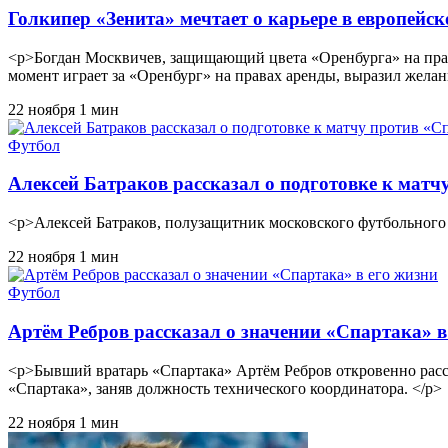
Голкипер «Зенита» мечтает о карьере в европейс
<p>Богдан Москвичев, защищающий цвета «Оренбурга» на права
момент играет за «Оренбург» на правах аренды, выразил жела
22 ноября
1 мин
Футбол
Алексей Батраков рассказал о подготовке к матч
<p>Алексей Батраков, полузащитник московского футбольного
22 ноября
1 мин
Футбол
Артём Ребров рассказал о значении «Спартака» в
<p>Бывший вратарь «Спартака» Артём Ребров откровенно расска
«Спартака», заняв должность технического координатора. </p>
22 ноября
1 мин