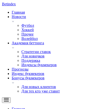
Bet
index
Главная
Новости
Футбол
Хоккей
Прочее
Волейбол
Академия беттинга
Стратегии ставок
Для новичков
Поддержка
Индексы букмекеров
Прогнозы
Индекс букмекеров
Бонусы букмекеров
Для новых клиентов
Для тех кто уже ставит
Главная