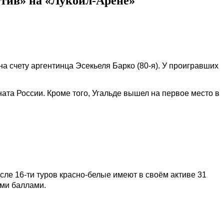
тив» на «Лукойл-Арене»
на счету аргентинца Эсекьеля Барко (80-я). У проигравших
ната России. Кроме того, Угальде вышел на первое место в
сле 16-ти туров красно-белые имеют в своём активе 31
ыми баллами.